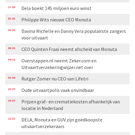
27-05
Dela boekt 145 miljoen euro winst
03-03
Philippe Wits nieuwe CEO Monuta
20-02
Davina Michelle en Danny Vera populairste zangers
voor uitvaart
08-01
CEO Quinten Fraai neemt afscheid van Monuta
04-11
Overstappen.nl neemt Zeker.com en
Uitvaartverzekeringwijzer.net over
02-08
Rutger Zomer nu CEO van Lifetri
23-07
Oude uitvaartpolis vaak onvindbaar
16-07
Prijzen graf- en crematiekosten afhankelijk van
locatie in Nederland
12-07
DELA, Monuta en GUV zijn goedkoopste
uitvaartverzekeraars