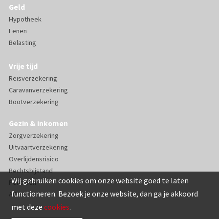
Geld
Hypotheek
Lenen
Belasting
Vrije tijd
Reisverzekering
Caravanverzekering
Bootverzekering
Gezin & inkomen
Zorgverzekering
Uitvaartverzekering
Overlijdensrisico
Rechtsbijstand
Wij gebruiken cookies om onze website goed te laten
Pensioen
functioneren. Bezoek je onze website, dan ga je akkoord
AOV
met deze
cookies
.