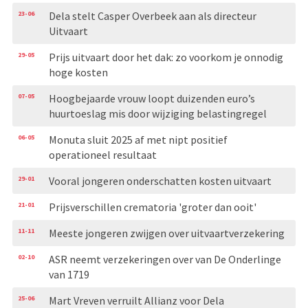
23-06
Dela stelt Casper Overbeek aan als directeur
Uitvaart
29-05
Prijs uitvaart door het dak: zo voorkom je onnodig
hoge kosten
07-05
Hoogbejaarde vrouw loopt duizenden euro’s
huurtoeslag mis door wijziging belastingregel
06-05
Monuta sluit 2025 af met nipt positief
operationeel resultaat
29-01
Vooral jongeren onderschatten kosten uitvaart
21-01
Prijsverschillen crematoria 'groter dan ooit'
11-11
Meeste jongeren zwijgen over uitvaartverzekering
02-10
ASR neemt verzekeringen over van De Onderlinge
van 1719
25-06
Mart Vreven verruilt Allianz voor Dela