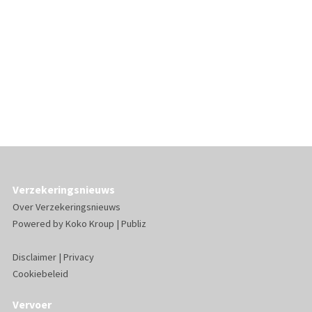
Verzekeringsnieuws
Over Verzekeringsnieuws
Powered by
Koko Kroup
|
Publiz
Disclaimer
|
Privacy
Cookiebeleid
Vervoer