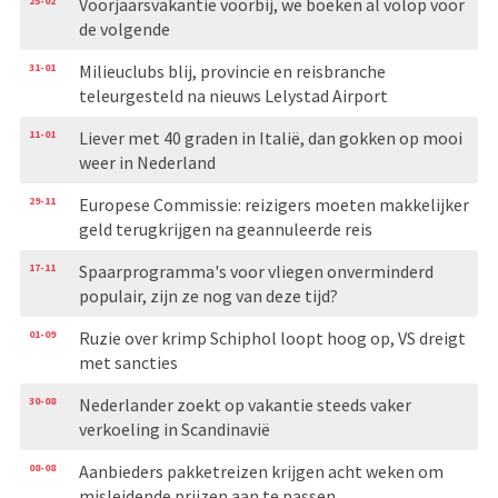
25-02
Voorjaarsvakantie voorbij, we boeken al volop voor
de volgende
31-01
Milieuclubs blij, provincie en reisbranche
teleurgesteld na nieuws Lelystad Airport
11-01
Liever met 40 graden in Italië, dan gokken op mooi
weer in Nederland
29-11
Europese Commissie: reizigers moeten makkelijker
geld terugkrijgen na geannuleerde reis
17-11
Spaarprogramma's voor vliegen onverminderd
populair, zijn ze nog van deze tijd?
01-09
Ruzie over krimp Schiphol loopt hoog op, VS dreigt
met sancties
30-08
Nederlander zoekt op vakantie steeds vaker
verkoeling in Scandinavië
08-08
Aanbieders pakketreizen krijgen acht weken om
misleidende prijzen aan te passen