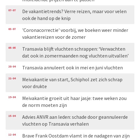
07-07
De vakantietrends? Verre reizen, maar voor velen
ook de hand op de knip
03-07
'Coronacorrectie' voorbij, we boeken weer minder
vakantiereizen voor de zomer
05-05
Transavia blijft vluchten schrappen: ‘Verwachten
dat ook in zomermaanden nog vluchten uitvallen’
28-04
Transavia annuleert ook in mei en juni vluchten
21-04
Meivakantie van start, Schiphol zet zich schrap
voor drukte
19-04
Meivakantie groeit uit haar jasje: twee weken zou
de norm moeten zijn
15-04
Advies ANVR aan leden: schade door geannuleerde
vluchten op Transavia verhalen
12-04
Brave Frank Oostdam vlamt in de nadagen van zijn