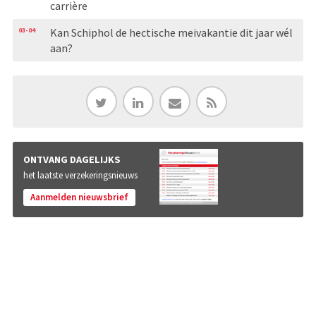
carrière
03-04
Kan Schiphol de hectische meivakantie dit jaar wél
aan?
ONTVANG DAGELIJKS
het laatste verzekeringsnieuws
Aanmelden nieuwsbrief