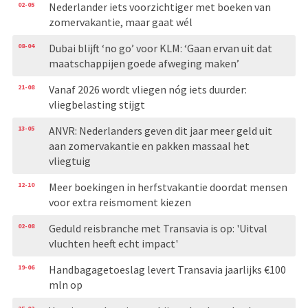
02-05
Nederlander iets voorzichtiger met boeken van
zomervakantie, maar gaat wél
08-04
Dubai blijft ‘no go’ voor KLM: ‘Gaan ervan uit dat
maatschappijen goede afweging maken’
21-08
Vanaf 2026 wordt vliegen nóg iets duurder:
vliegbelasting stijgt
13-05
ANVR: Nederlanders geven dit jaar meer geld uit
aan zomervakantie en pakken massaal het
vliegtuig
12-10
Meer boekingen in herfstvakantie doordat mensen
voor extra reismoment kiezen
02-08
Geduld reisbranche met Transavia is op: 'Uitval
vluchten heeft echt impact'
19-06
Handbagagetoeslag levert Transavia jaarlijks €100
mln op