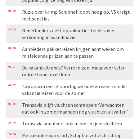
01-09
Ruzie over krimp Schiphol loopt hoog op, VS dreigt
met sancties
30-08
Nederlander zoekt op vakantie steeds vaker
verkoeling in Scandinavië
08-08
Aanbieders pakketreizen krijgen acht weken om
misleidende prijzen aan te passen
07-07
De vakantietrends? Verre reizen, maar voor velen
ook de hand op de knip
03-07
'Coronacorrectie' voorbij, we boeken weer minder
vakantiereizen voor de zomer
05-05
Transavia blijft vluchten schrappen: ‘Verwachten
dat ook in zomermaanden nog vluchten uitvallen’
28-04
Transavia annuleert ook in mei en juni vluchten
21-04
Meivakantie van start, Schiphol zet zich schrap