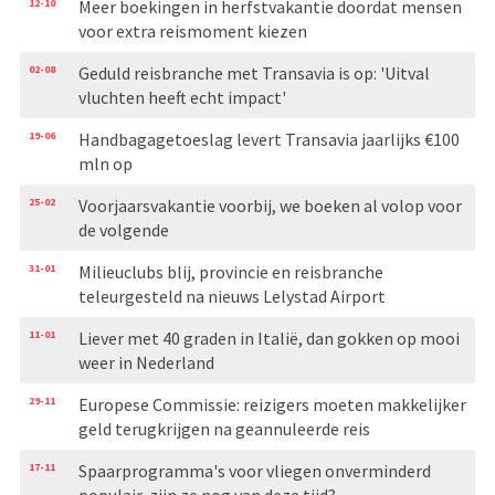
12-10
Meer boekingen in herfstvakantie doordat mensen
voor extra reismoment kiezen
02-08
Geduld reisbranche met Transavia is op: 'Uitval
vluchten heeft echt impact'
19-06
Handbagagetoeslag levert Transavia jaarlijks €100
mln op
25-02
Voorjaarsvakantie voorbij, we boeken al volop voor
de volgende
31-01
Milieuclubs blij, provincie en reisbranche
teleurgesteld na nieuws Lelystad Airport
11-01
Liever met 40 graden in Italië, dan gokken op mooi
weer in Nederland
29-11
Europese Commissie: reizigers moeten makkelijker
geld terugkrijgen na geannuleerde reis
17-11
Spaarprogramma's voor vliegen onverminderd
populair, zijn ze nog van deze tijd?