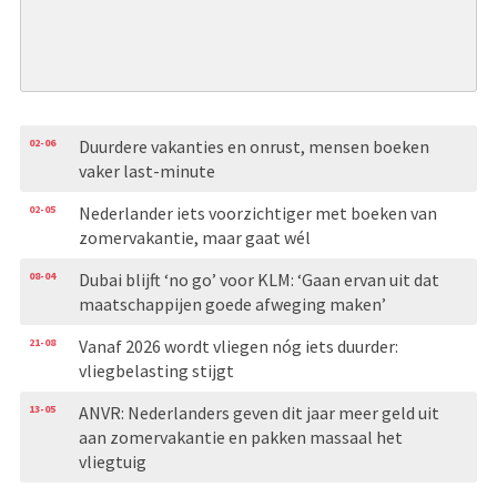
02-06
Duurdere vakanties en onrust, mensen boeken
vaker last-minute
02-05
Nederlander iets voorzichtiger met boeken van
zomervakantie, maar gaat wél
08-04
Dubai blijft ‘no go’ voor KLM: ‘Gaan ervan uit dat
maatschappijen goede afweging maken’
21-08
Vanaf 2026 wordt vliegen nóg iets duurder:
vliegbelasting stijgt
13-05
ANVR: Nederlanders geven dit jaar meer geld uit
aan zomervakantie en pakken massaal het
vliegtuig