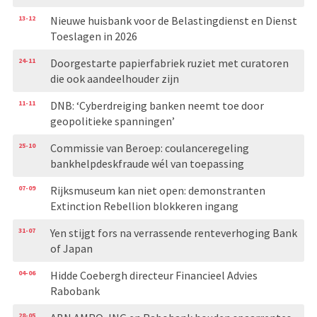
13-12
Nieuwe huisbank voor de Belastingdienst en Dienst
Toeslagen in 2026
24-11
Doorgestarte papierfabriek ruziet met curatoren
die ook aandeelhouder zijn
11-11
DNB: ‘Cyberdreiging banken neemt toe door
geopolitieke spanningen’
25-10
Commissie van Beroep: coulanceregeling
bankhelpdeskfraude wél van toepassing
07-09
Rijksmuseum kan niet open: demonstranten
Extinction Rebellion blokkeren ingang
31-07
Yen stijgt fors na verrassende renteverhoging Bank
of Japan
04-06
Hidde Coebergh directeur Financieel Advies
Rabobank
28-05