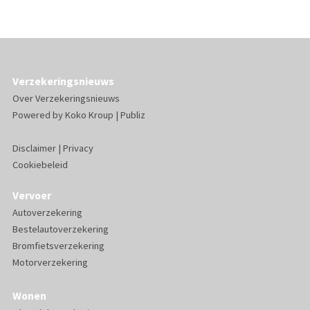
Verzekeringsnieuws
Over Verzekeringsnieuws
Powered by
Koko Kroup
|
Publiz
Disclaimer
|
Privacy
Cookiebeleid
Vervoer
Autoverzekering
Bestelautoverzekering
Bromfietsverzekering
Motorverzekering
Wonen