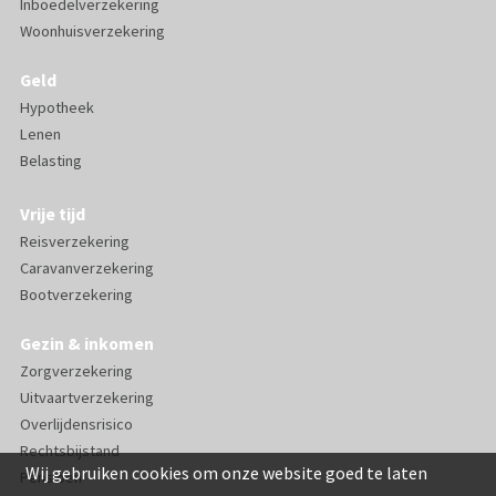
Inboedelverzekering
Woonhuisverzekering
Geld
Hypotheek
Lenen
Belasting
Vrije tijd
Reisverzekering
Caravanverzekering
Bootverzekering
Gezin & inkomen
Zorgverzekering
Uitvaartverzekering
Overlijdensrisico
Rechtsbijstand
Wij gebruiken cookies om onze website goed te laten
Pensioen