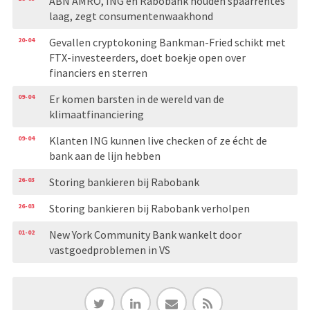
ABN AMRO, ING en Rabobank houden spaarrentes
laag, zegt consumentenwaakhond
20-04
Gevallen cryptokoning Bankman-Fried schikt met
FTX-investeerders, doet boekje open over
financiers en sterren
09-04
Er komen barsten in de wereld van de
klimaatfinanciering
09-04
Klanten ING kunnen live checken of ze écht de
bank aan de lijn hebben
26-03
Storing bankieren bij Rabobank
26-03
Storing bankieren bij Rabobank verholpen
01-02
New York Community Bank wankelt door
vastgoedproblemen in VS