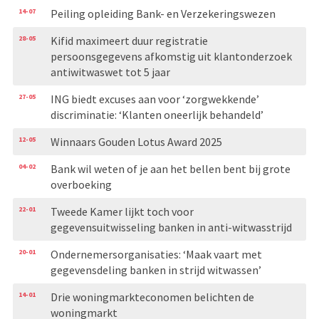
14-07
Peiling opleiding Bank- en Verzekeringswezen
28-05
Kifid maximeert duur registratie
persoonsgegevens afkomstig uit klantonderzoek
antiwitwaswet tot 5 jaar
27-05
ING biedt excuses aan voor ‘zorgwekkende’
discriminatie: ‘Klanten oneerlijk behandeld’
12-05
Winnaars Gouden Lotus Award 2025
04-02
Bank wil weten of je aan het bellen bent bij grote
overboeking
22-01
Tweede Kamer lijkt toch voor
gegevensuitwisseling banken in anti-witwasstrijd
20-01
Ondernemersorganisaties: ‘Maak vaart met
gegevensdeling banken in strijd witwassen’
14-01
Drie woningmarkteconomen belichten de
woningmarkt