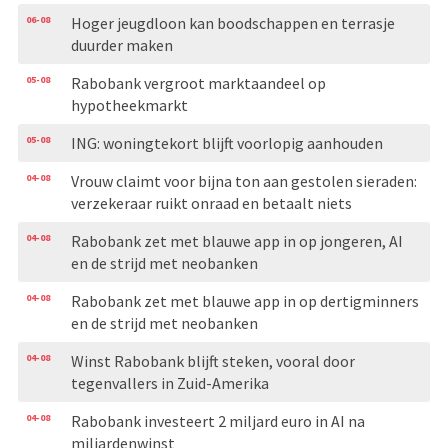
06-08
Hoger jeugdloon kan boodschappen en terrasje
duurder maken
05-08
Rabobank vergroot marktaandeel op
hypotheekmarkt
05-08
ING: woningtekort blijft voorlopig aanhouden
04-08
Vrouw claimt voor bijna ton aan gestolen sieraden:
verzekeraar ruikt onraad en betaalt niets
04-08
Rabobank zet met blauwe app in op jongeren, AI
en de strijd met neobanken
04-08
Rabobank zet met blauwe app in op dertigminners
en de strijd met neobanken
04-08
Winst Rabobank blijft steken, vooral door
tegenvallers in Zuid-Amerika
04-08
Rabobank investeert 2 miljard euro in AI na
miljardenwinst