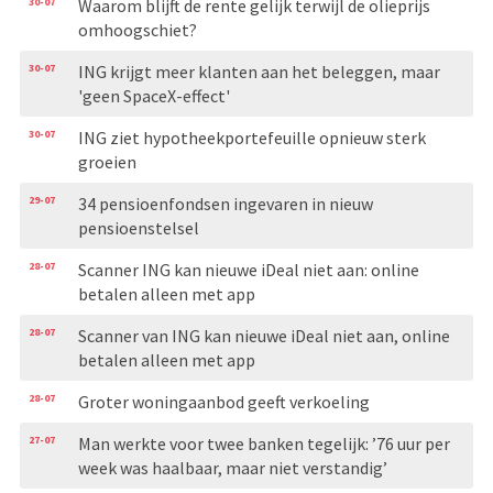
30-07
Waarom blijft de rente gelijk terwijl de olieprijs
omhoogschiet?
30-07
ING krijgt meer klanten aan het beleggen, maar
'geen SpaceX-effect'
30-07
ING ziet hypotheekportefeuille opnieuw sterk
groeien
29-07
34 pensioenfondsen ingevaren in nieuw
pensioenstelsel
28-07
Scanner ING kan nieuwe iDeal niet aan: online
betalen alleen met app
28-07
Scanner van ING kan nieuwe iDeal niet aan, online
betalen alleen met app
28-07
Groter woningaanbod geeft verkoeling
27-07
Man werkte voor twee banken tegelijk: ’76 uur per
week was haalbaar, maar niet verstandig’