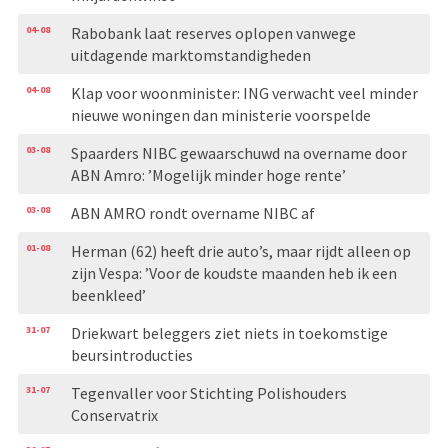
04-08
Rabobank laat reserves oplopen vanwege
uitdagende marktomstandigheden
04-08
Klap voor woonminister: ING verwacht veel minder
nieuwe woningen dan ministerie voorspelde
03-08
Spaarders NIBC gewaarschuwd na overname door
ABN Amro: ’Mogelijk minder hoge rente’
03-08
ABN AMRO rondt overname NIBC af
01-08
Herman (62) heeft drie auto’s, maar rijdt alleen op
zijn Vespa: ’Voor de koudste maanden heb ik een
beenkleed’
31-07
Driekwart beleggers ziet niets in toekomstige
beursintroducties
31-07
Tegenvaller voor Stichting Polishouders
Conservatrix