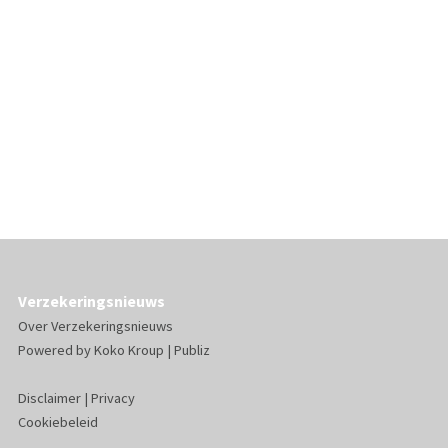
Verzekeringsnieuws
Over Verzekeringsnieuws
Powered by
Koko Kroup
|
Publiz
Disclaimer
|
Privacy
Cookiebeleid