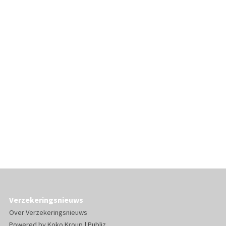
Verzekeringsnieuws
Over Verzekeringsnieuws
Powered by
Koko Kroup
|
Publiz