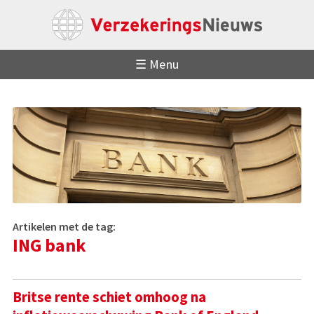
☰ Menu
Artikelen met de tag:
ING bank
Britse rente schiet omhoog na