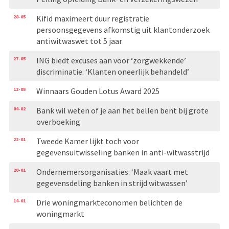
28-05
Kifid maximeert duur registratie
persoonsgegevens afkomstig uit klantonderzoek
antiwitwaswet tot 5 jaar
27-05
ING biedt excuses aan voor ‘zorgwekkende’
discriminatie: ‘Klanten oneerlijk behandeld’
12-05
Winnaars Gouden Lotus Award 2025
04-02
Bank wil weten of je aan het bellen bent bij grote
overboeking
22-01
Tweede Kamer lijkt toch voor
gegevensuitwisseling banken in anti-witwasstrijd
20-01
Ondernemersorganisaties: ‘Maak vaart met
gegevensdeling banken in strijd witwassen’
14-01
Drie woningmarkteconomen belichten de
woningmarkt