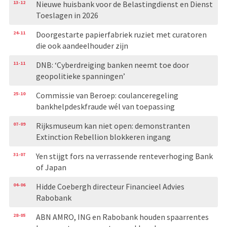
13-12
Nieuwe huisbank voor de Belastingdienst en Dienst
Toeslagen in 2026
24-11
Doorgestarte papierfabriek ruziet met curatoren
die ook aandeelhouder zijn
11-11
DNB: ‘Cyberdreiging banken neemt toe door
geopolitieke spanningen’
25-10
Commissie van Beroep: coulanceregeling
bankhelpdeskfraude wél van toepassing
07-09
Rijksmuseum kan niet open: demonstranten
Extinction Rebellion blokkeren ingang
31-07
Yen stijgt fors na verrassende renteverhoging Bank
of Japan
04-06
Hidde Coebergh directeur Financieel Advies
Rabobank
28-05
ABN AMRO, ING en Rabobank houden spaarrentes