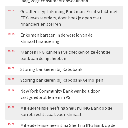
laag, zegt consumentenwaakhond
20-04
Gevallen cryptokoning Bankman-Fried schikt met
FTX-investeerders, doet boekje open over
financiers en sterren
09-04
Er komen barsten in de wereld van de
klimaatfinanciering
09-04
Klanten ING kunnen live checken of ze écht de
bank aan de lijn hebben
26-03
Storing bankieren bij Rabobank
26-03
Storing bankieren bij Rabobank verholpen
01-02
New York Community Bank wankelt door
vastgoedproblemen in VS
19-01
Milieudefensie heeft na Shell nu ING Bank op de
korrel: rechtszaak voor klimaat
19-01
Milieudefensie neemt na Shell nu ING Bank op de