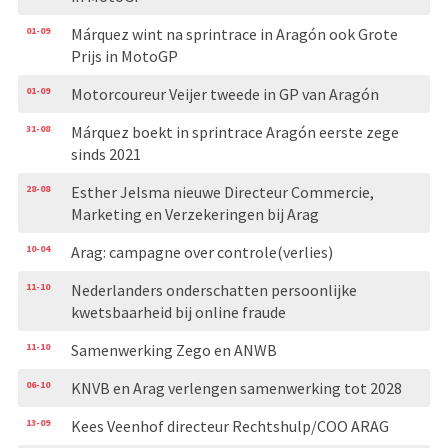
01-09
Márquez wint na sprintrace in Aragón ook Grote
Prijs in MotoGP
01-09
Motorcoureur Veijer tweede in GP van Aragón
31-08
Márquez boekt in sprintrace Aragón eerste zege
sinds 2021
28-08
Esther Jelsma nieuwe Directeur Commercie,
Marketing en Verzekeringen bij Arag
10-04
Arag: campagne over controle(verlies)
11-10
Nederlanders onderschatten persoonlijke
kwetsbaarheid bij online fraude
11-10
Samenwerking Zego en ANWB
06-10
KNVB en Arag verlengen samenwerking tot 2028
13-09
Kees Veenhof directeur Rechtshulp/COO ARAG