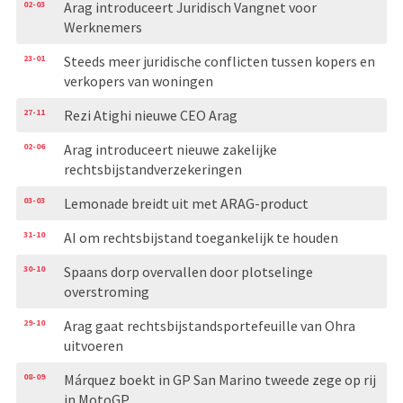
02-03
Arag introduceert Juridisch Vangnet voor
Werknemers
23-01
Steeds meer juridische conflicten tussen kopers en
verkopers van woningen
27-11
Rezi Atighi nieuwe CEO Arag
02-06
Arag introduceert nieuwe zakelijke
rechtsbijstandverzekeringen
03-03
Lemonade breidt uit met ARAG-product
31-10
AI om rechtsbijstand toegankelijk te houden
30-10
Spaans dorp overvallen door plotselinge
overstroming
29-10
Arag gaat rechtsbijstandsportefeuille van Ohra
uitvoeren
08-09
Márquez boekt in GP San Marino tweede zege op rij
in MotoGP