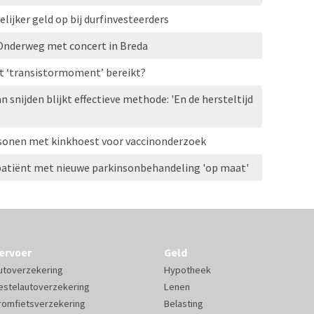
ijker geld op bij durfinvesteerders
t Onderweg met concert in Breda
 ‘transistormoment’ bereikt?
snijden blijkt effectieve methode: 'En de hersteltijd
onen met kinkhoest voor vaccinonderzoek
atiënt met nieuwe parkinsonbehandeling 'op maat'
ervoer
Geld
utoverzekering
Hypotheek
estelautoverzekering
Lenen
romfietsverzekering
Belasting