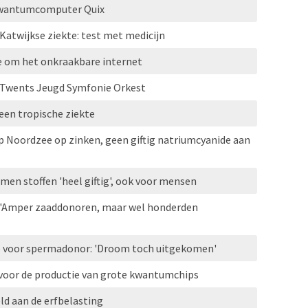
kwantum­computer Quix
Katwijkse ziekte: test met medicijn
ace om het onkraakbare internet
 Twents Jeugd Symfonie Orkest
een tropische ziekte
p Noordzee op zinken, geen giftig natriumcyanide aan
men stoffen 'heel giftig', ook voor mensen
'Amper zaaddonoren, maar wel honderden
 voor spermadonor: 'Droom toch uitgekomen'
p voor de productie van grote kwantumchips
ld aan de erfbelasting