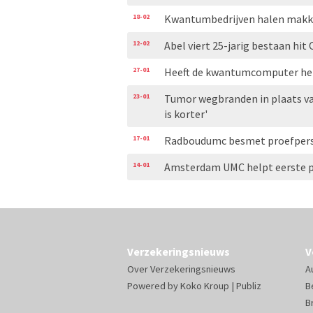
18-02
Kwantumbedrijven halen makkel
12-02
Abel viert 25-jarig bestaan hi
27-01
Heeft de kwantumcomputer het
23-01
Tumor wegbranden in plaats van 
is korter'
17-01
Radboudumc besmet proefpers
14-01
Amsterdam UMC helpt eerste p
Verzekeringsnieuws
V
Over Verzekeringsnieuws
A
Powered by
Koko Kroup
|
Publiz
B
B