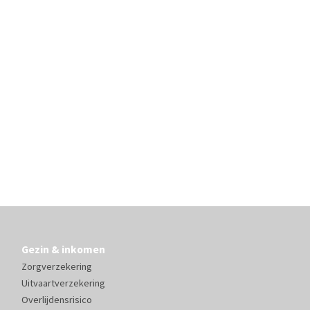
Gezin & inkomen
Zorgverzekering
Uitvaartverzekering
Overlijdensrisico