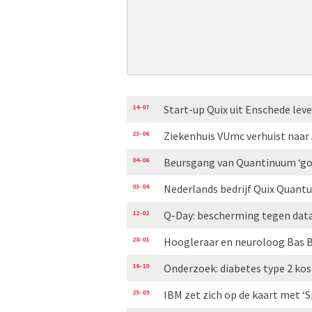
14-07
Start-up Quix uit Enschede le
23-06
Ziekenhuis VUmc verhuist naa
04-06
Beursgang van Quantinuum ‘go
03-04
Nederlands bedrijf Quix Quan
12-02
Q-Day: bescherming tegen datad
28-01
Hoogleraar en neuroloog Bas B
16-10
Onderzoek: diabetes type 2 kos
25-09
IBM zet zich op de kaart met 