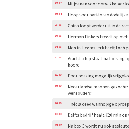
10-07
Miljoenen voor ontwikkelaar 
08-04
Hoop voor patiënten dodelijke 
23-03
China loopt verder uit in de r
16-03
Herman Finkers treedt op met
14-03
Man in Heemskerk heeft toch g
11-03
Vrachtschip staat na botsing o
boord
11-03
Door botsing mogelijk vrijgeko
08-03
Nederlandse mannen gezocht: 
wensouders'
08-03
Thécla deed wanhopige oproep
03-03
Delfts bedrijf haalt €20 mln o
19-02
Na box 3 wordt nu ook gesleute