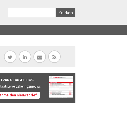
Zoekveld
Search this site
TVANG DAGELIJKS
 laatste verzekeringsnieuws
anmelden nieuwsbrief