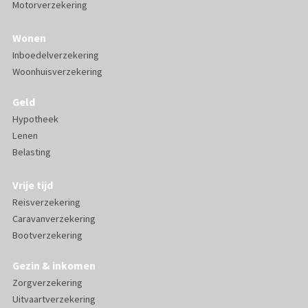
Motorverzekering
Wonen
Inboedelverzekering
Woonhuisverzekering
Geld
Hypotheek
Lenen
Belasting
Vrije tijd
Reisverzekering
Caravanverzekering
Bootverzekering
Gezin & inkomen
Zorgverzekering
Uitvaartverzekering