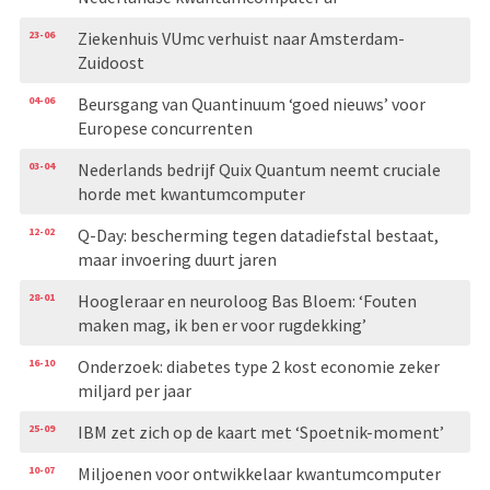
23-06
Ziekenhuis VUmc verhuist naar Amsterdam-
Zuidoost
04-06
Beursgang van Quantinuum ‘goed nieuws’ voor
Europese concurrenten
03-04
Nederlands bedrijf Quix Quantum neemt cruciale
horde met kwantumcomputer
12-02
Q-Day: bescherming tegen datadiefstal bestaat,
maar invoering duurt jaren
28-01
Hoogleraar en neuroloog Bas Bloem: ‘Fouten
maken mag, ik ben er voor rugdekking’
16-10
Onderzoek: diabetes type 2 kost economie zeker
miljard per jaar
25-09
IBM zet zich op de kaart met ‘Spoetnik-moment’
10-07
Miljoenen voor ontwikkelaar kwantum­computer