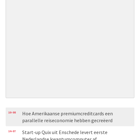
10-08
Hoe Amerikaanse premiumcreditcards een
parallelle reiseconomie hebben gecreëerd
14-07
Start-up Quix uit Enschede levert eerste
Nederlandse kwantumcomputer af