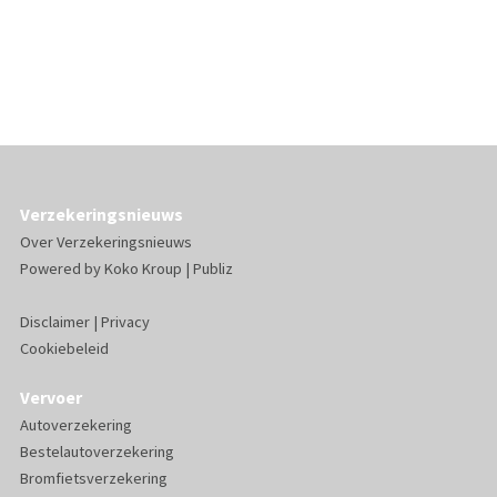
Verzekeringsnieuws
Over Verzekeringsnieuws
Powered by
Koko Kroup
|
Publiz
Disclaimer
|
Privacy
Cookiebeleid
Vervoer
Autoverzekering
Bestelautoverzekering
Bromfietsverzekering