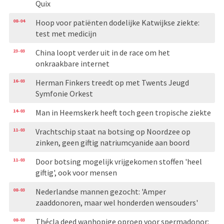
Quix
08-04
Hoop voor patiënten dodelijke Katwijkse ziekte:
test met medicijn
23-03
China loopt verder uit in de race om het
onkraakbare internet
16-03
Herman Finkers treedt op met Twents Jeugd
Symfonie Orkest
14-03
Man in Heemskerk heeft toch geen tropische ziekte
11-03
Vrachtschip staat na botsing op Noordzee op
zinken, geen giftig natriumcyanide aan boord
11-03
Door botsing mogelijk vrijgekomen stoffen 'heel
giftig', ook voor mensen
08-03
Nederlandse mannen gezocht: 'Amper
zaaddonoren, maar wel honderden wensouders'
08-03
Thécla deed wanhopige oproep voor spermadonor: