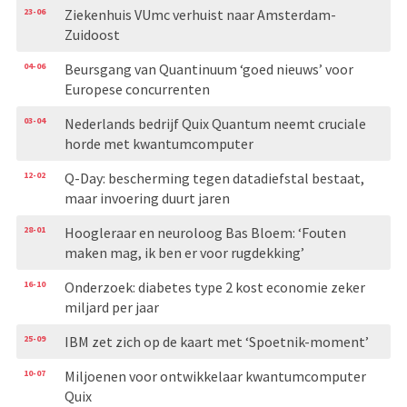
23-06
Ziekenhuis VUmc verhuist naar Amsterdam-
Zuidoost
04-06
Beursgang van Quantinuum ‘goed nieuws’ voor
Europese concurrenten
03-04
Nederlands bedrijf Quix Quantum neemt cruciale
horde met kwantumcomputer
12-02
Q-Day: bescherming tegen datadiefstal bestaat,
maar invoering duurt jaren
28-01
Hoogleraar en neuroloog Bas Bloem: ‘Fouten
maken mag, ik ben er voor rugdekking’
16-10
Onderzoek: diabetes type 2 kost economie zeker
miljard per jaar
25-09
IBM zet zich op de kaart met ‘Spoetnik-moment’
10-07
Miljoenen voor ontwikkelaar kwantum­computer
Quix