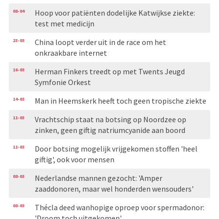
08-04
Hoop voor patiënten dodelijke Katwijkse ziekte:
test met medicijn
23-03
China loopt verder uit in de race om het
onkraakbare internet
16-03
Herman Finkers treedt op met Twents Jeugd
Symfonie Orkest
14-03
Man in Heemskerk heeft toch geen tropische ziekte
11-03
Vrachtschip staat na botsing op Noordzee op
zinken, geen giftig natriumcyanide aan boord
11-03
Door botsing mogelijk vrijgekomen stoffen 'heel
giftig', ook voor mensen
08-03
Nederlandse mannen gezocht: 'Amper
zaaddonoren, maar wel honderden wensouders'
08-03
Thécla deed wanhopige oproep voor spermadonor:
'Droom toch uitgekomen'