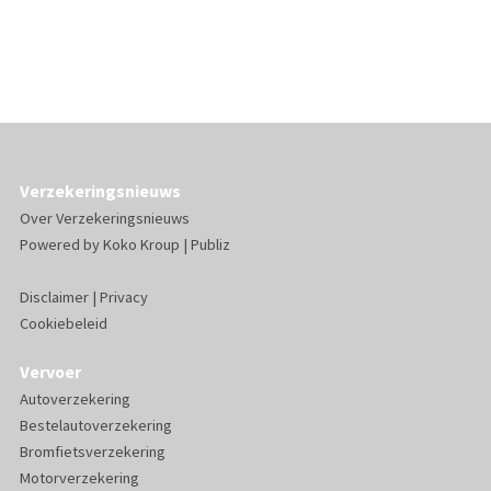
Verzekeringsnieuws
Over Verzekeringsnieuws
Powered by
Koko Kroup
|
Publiz
Disclaimer
|
Privacy
Cookiebeleid
Vervoer
Autoverzekering
Bestelautoverzekering
Bromfietsverzekering
Motorverzekering