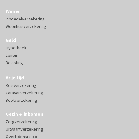
Wonen
Inboedelverzekering
Woonhuisverzekering
Geld
Hypotheek
Lenen
Belasting
Vrije tijd
Reisverzekering
Caravanverzekering
Bootverzekering
Gezin & inkomen
Zorgverzekering
Uitvaartverzekering
Overlijdensrisico