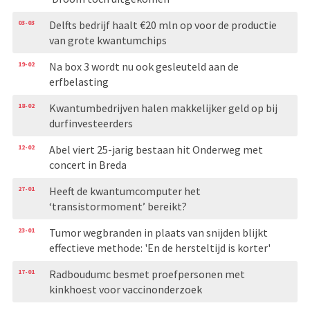
03-03
Delfts bedrijf haalt €20 mln op voor de productie
van grote kwantumchips
19-02
Na box 3 wordt nu ook gesleuteld aan de
erfbelasting
18-02
Kwantumbedrijven halen makkelijker geld op bij
durfinvesteerders
12-02
Abel viert 25-jarig bestaan hit Onderweg met
concert in Breda
27-01
Heeft de kwantumcomputer het
‘transistormoment’ bereikt?
23-01
Tumor wegbranden in plaats van snijden blijkt
effectieve methode: 'En de hersteltijd is korter'
17-01
Radboudumc besmet proefpersonen met
kinkhoest voor vaccinonderzoek