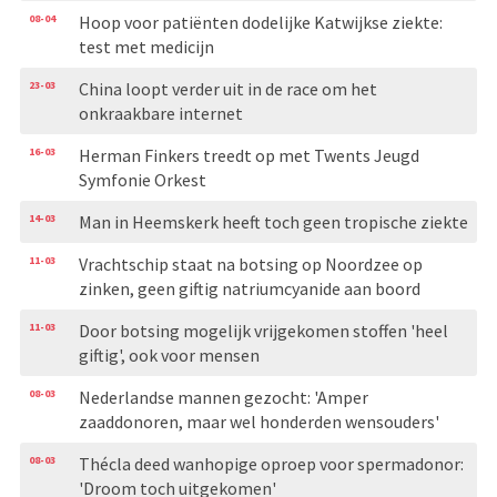
08-04
Hoop voor patiënten dodelijke Katwijkse ziekte:
test met medicijn
23-03
China loopt verder uit in de race om het
onkraakbare internet
16-03
Herman Finkers treedt op met Twents Jeugd
Symfonie Orkest
14-03
Man in Heemskerk heeft toch geen tropische ziekte
11-03
Vrachtschip staat na botsing op Noordzee op
zinken, geen giftig natriumcyanide aan boord
11-03
Door botsing mogelijk vrijgekomen stoffen 'heel
giftig', ook voor mensen
08-03
Nederlandse mannen gezocht: 'Amper
zaaddonoren, maar wel honderden wensouders'
08-03
Thécla deed wanhopige oproep voor spermadonor:
'Droom toch uitgekomen'