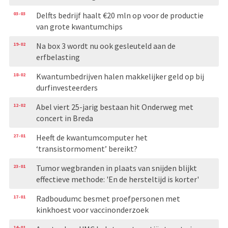
03-03
Delfts bedrijf haalt €20 mln op voor de productie
van grote kwantumchips
19-02
Na box 3 wordt nu ook gesleuteld aan de
erfbelasting
18-02
Kwantumbedrijven halen makkelijker geld op bij
durfinvesteerders
12-02
Abel viert 25-jarig bestaan hit Onderweg met
concert in Breda
27-01
Heeft de kwantumcomputer het
‘transistormoment’ bereikt?
23-01
Tumor wegbranden in plaats van snijden blijkt
effectieve methode: 'En de hersteltijd is korter'
17-01
Radboudumc besmet proefpersonen met
kinkhoest voor vaccinonderzoek
14-01