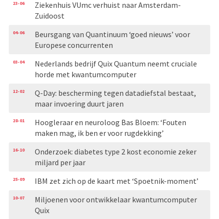
23-06
Ziekenhuis VUmc verhuist naar Amsterdam-
Zuidoost
04-06
Beursgang van Quantinuum ‘goed nieuws’ voor
Europese concurrenten
03-04
Nederlands bedrijf Quix Quantum neemt cruciale
horde met kwantumcomputer
12-02
Q-Day: bescherming tegen datadiefstal bestaat,
maar invoering duurt jaren
28-01
Hoogleraar en neuroloog Bas Bloem: ‘Fouten
maken mag, ik ben er voor rugdekking’
16-10
Onderzoek: diabetes type 2 kost economie zeker
miljard per jaar
25-09
IBM zet zich op de kaart met ‘Spoetnik-moment’
10-07
Miljoenen voor ontwikkelaar kwantum­computer
Quix