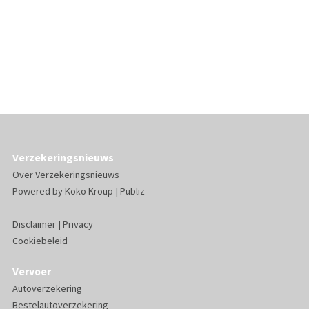
Verzekeringsnieuws
Over Verzekeringsnieuws
Powered by
Koko Kroup
|
Publiz
Disclaimer
|
Privacy
Cookiebeleid
Vervoer
Autoverzekering
Bestelautoverzekering