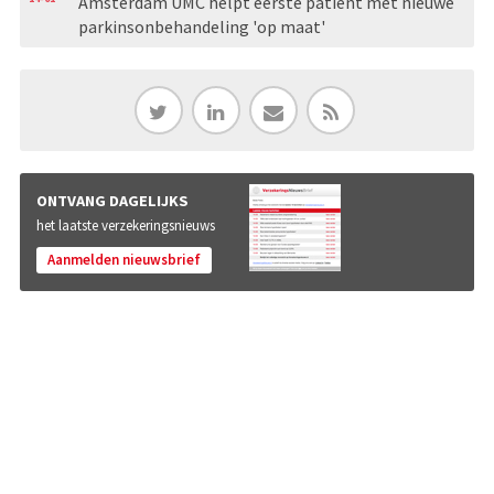
Amsterdam UMC helpt eerste patiënt met nieuwe
parkinsonbehandeling 'op maat'
ONTVANG DAGELIJKS
het laatste verzekeringsnieuws
Aanmelden nieuwsbrief