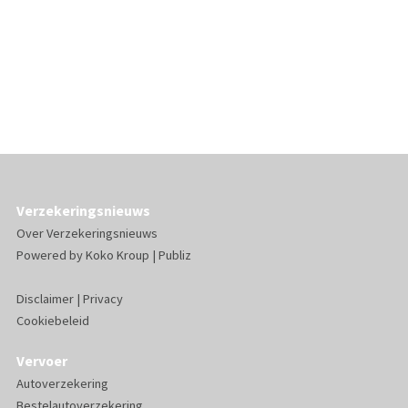
Verzekeringsnieuws
Over Verzekeringsnieuws
Powered by
Koko Kroup
|
Publiz
Disclaimer
|
Privacy
Cookiebeleid
Vervoer
Autoverzekering
Bestelautoverzekering