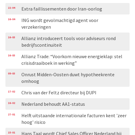
22-04
Extra faillissementen door Iran-oorlog
16-04
ING wordt gevolmachtigd agent voor
verzekeringen
16-03
Allianz introduceert tools voor adviseurs rond
bedrijfscontinuïteit
16-03
Allianz Trade: “Voorkom nieuwe energieklap: stel
crisisdraaiboek in werking”
09-03
Onrust Midden-Oosten duwt hypotheekrente
omhoog
17-02
Chris van der Feltz directeur bij DUPI
16-02
Nederland behoudt AA1-status
27-01
Helft uitstaande internationale facturen kent 'zeer
hoog' risico
15-01
Hans Taal wordt Chief Sales Officer Nederland bij