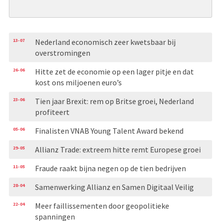
13-07
Nederland economisch zeer kwetsbaar bij
overstromingen
26-06
Hitte zet de economie op een lager pitje en dat
kost ons miljoenen euro’s
23-06
Tien jaar Brexit: rem op Britse groei, Nederland
profiteert
05-06
Finalisten VNAB Young Talent Award bekend
29-05
Allianz Trade: extreem hitte remt Europese groei
11-05
Fraude raakt bijna negen op de tien bedrijven
28-04
Samenwerking Allianz en Samen Digitaal Veilig
22-04
Meer faillissementen door geopolitieke
spanningen