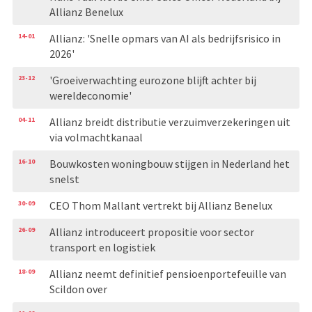
Allianz Benelux
14-01
Allianz: 'Snelle opmars van AI als bedrijfsrisico in
2026'
23-12
'Groeiverwachting eurozone blijft achter bij
wereldeconomie'
04-11
Allianz breidt distributie verzuimverzekeringen uit
via volmachtkanaal
16-10
Bouwkosten woningbouw stijgen in Nederland het
snelst
30-09
CEO Thom Mallant vertrekt bij Allianz Benelux
26-09
Allianz introduceert propositie voor sector
transport en logistiek
18-09
Allianz neemt definitief pensioenportefeuille van
Scildon over