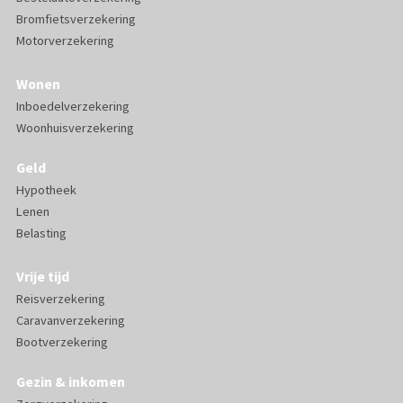
Bromfietsverzekering
Motorverzekering
Wonen
Inboedelverzekering
Woonhuisverzekering
Geld
Hypotheek
Lenen
Belasting
Vrije tijd
Reisverzekering
Caravanverzekering
Bootverzekering
Gezin & inkomen