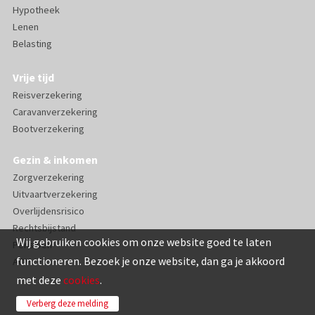
Hypotheek
Lenen
Belasting
Vrije tijd
Reisverzekering
Caravanverzekering
Bootverzekering
Gezin & inkomen
Zorgverzekering
Uitvaartverzekering
Overlijdensrisico
Rechtsbijstand
Wij gebruiken cookies om onze website goed te laten
Pensioen
functioneren. Bezoek je onze website, dan ga je akkoord
AOV
met deze
cookies
.
Verberg deze melding