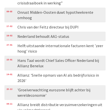
crisisdraaiboek in werking”
09-03
Onrust Midden-Oosten duwt hypotheekrente
omhoog
17-02
Chris van der Feltz directeur bij DUPI
16-02
Nederland behoudt AA1-status
27-01
Helft uitstaande internationale facturen kent 'zeer
hoog' risico
15-01
Hans Taal wordt Chief Sales Officer Nederland bij
Allianz Benelux
14-01
Allianz: 'Snelle opmars van AI als bedrijfsrisico in
2026'
23-12
'Groeiverwachting eurozone blijft achter bij
wereldeconomie'
04-11
Allianz breidt distributie verzuimverzekeringen uit
via volmachtkanaal