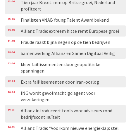
23-06
Tien jaar Brexit: rem op Britse groei, Nederland
profiteert
05-06
Finalisten VNAB Young Talent Award bekend
29-05
Allianz Trade: extreem hitte remt Europese groei
11-05
Fraude raakt bijna negen op de tien bedrijven
28-04
Samenwerking Allianz en Samen Digitaal Veilig
22-04
Meer faillissementen door geopolitieke
spanningen
22-04
Extra faillissementen door Iran-oorlog
16-04
ING wordt gevolmachtigd agent voor
verzekeringen
16-03
Allianz introduceert tools voor adviseurs rond
bedrijfscontinuïteit
16-03
Allianz Trade: “Voorkom nieuwe energieklap: stel