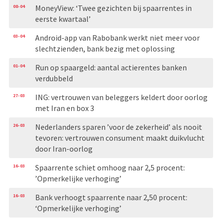
08-04
MoneyView: ‘Twee gezichten bij spaarrentes in
eerste kwartaal’
03-04
Android-app van Rabobank werkt niet meer voor
slechtzienden, bank bezig met oplossing
01-04
Run op spaargeld: aantal actierentes banken
verdubbeld
27-03
ING: vertrouwen van beleggers keldert door oorlog
met Iran en box 3
26-03
Nederlanders sparen ’voor de zekerheid’ als nooit
tevoren: vertrouwen consument maakt duikvlucht
door Iran-oorlog
16-03
Spaarrente schiet omhoog naar 2,5 procent:
’Opmerkelijke verhoging’
16-03
Bank verhoogt spaarrente naar 2,50 procent:
‘Opmerkelijke verhoging’