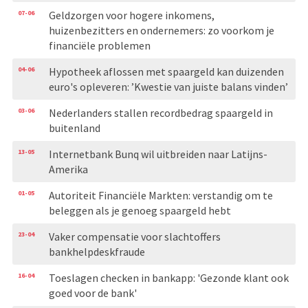
07-06
Geldzorgen voor hogere inkomens,
huizenbezitters en ondernemers: zo voorkom je
financiële problemen
04-06
Hypotheek aflossen met spaargeld kan duizenden
euro's opleveren: ’Kwestie van juiste balans vinden’
03-06
Nederlanders stallen recordbedrag spaargeld in
buitenland
13-05
Internetbank Bunq wil uitbreiden naar Latijns-
Amerika
01-05
Autoriteit Financiële Markten: verstandig om te
beleggen als je genoeg spaargeld hebt
23-04
Vaker compensatie voor slachtoffers
bankhelpdeskfraude
16-04
Toeslagen checken in bankapp: 'Gezonde klant ook
goed voor de bank'