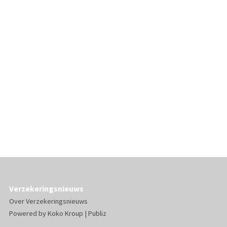
Verzekeringsnieuws
Over Verzekeringsnieuws
Powered by
Koko Kroup
|
Publiz