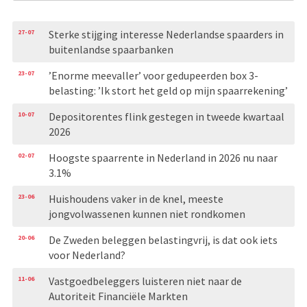
27-07
Sterke stijging interesse Nederlandse spaarders in
buitenlandse spaarbanken
23-07
’Enorme meevaller’ voor gedupeerden box 3-
belasting: ’Ik stort het geld op mijn spaarrekening’
10-07
Depositorentes flink gestegen in tweede kwartaal
2026
02-07
Hoogste spaarrente in Nederland in 2026 nu naar
3.1%
23-06
Huishoudens vaker in de knel, meeste
jongvolwassenen kunnen niet rondkomen
20-06
De Zweden beleggen belastingvrij, is dat ook iets
voor Nederland?
11-06
Vastgoedbeleggers luisteren niet naar de
Autoriteit Financiële Markten