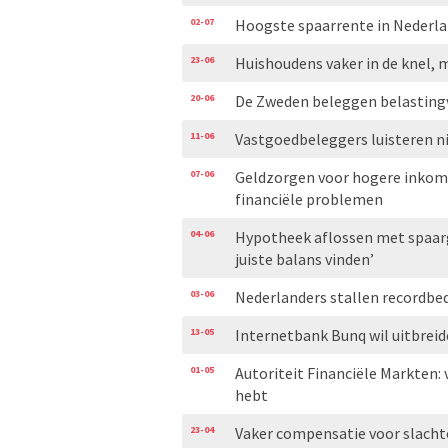
02-07
Hoogste spaarrente in Nederla
23-06
Huishoudens vaker in de knel
20-06
De Zweden beleggen belastingvr
11-06
Vastgoedbeleggers luisteren ni
07-06
Geldzorgen voor hogere inkome
financiële problemen
04-06
Hypotheek aflossen met spaarg
juiste balans vinden’
03-06
Nederlanders stallen recordbed
13-05
Internetbank Bunq wil uitbreid
01-05
Autoriteit Financiële Markten:
hebt
23-04
Vaker compensatie voor slacht