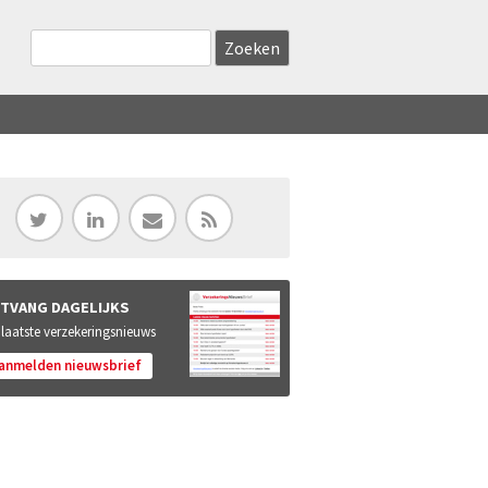
Zoekveld
Search this site
TVANG DAGELIJKS
 laatste verzekeringsnieuws
anmelden nieuwsbrief