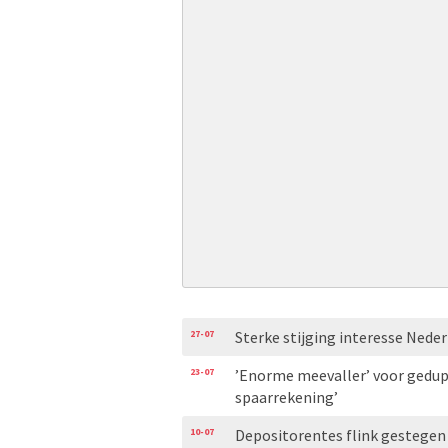
27-07
Sterke stijging interesse Nede
23-07
’Enorme meevaller’ voor gedupe
spaarrekening’
10-07
Depositorentes flink gestegen