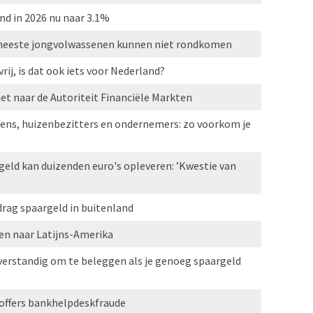
nd in 2026 nu naar 3.1%
, meeste jongvolwassenen kunnen niet rondkomen
ij, is dat ook iets voor Nederland?
et naar de Autoriteit Financiële Markten
ns, huizenbezitters en ondernemers: zo voorkom je
eld kan duizenden euro's opleveren: ’Kwestie van
rag spaargeld in buitenland
en naar Latijns-Amerika
 verstandig om te beleggen als je genoeg spaargeld
offers bankhelpdeskfraude