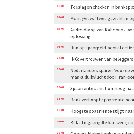
16-04
Toeslagen checken in bankapp:
08-04
MoneyView: ‘Twee gezichten bij
03-04
Android-app van Rabobank werk
oplossing
01-04
Run op spaargeld: aantal acti
27-03
ING: vertrouwen van beleggers 
26-03
Nederlanders sparen ’voor de z
maakt duikvlucht door Iran-oo
16-03
Spaarrente schiet omhoog naar
16-03
Bank verhoogt spaarrente naar
16-03
Hoogste spaarrente stijgt naar
01-03
Belastingaangifte kan weer, n
20-01
Opmars kleine banken rond sp