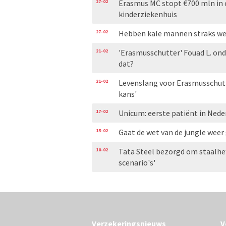
27-02
Erasmus MC stopt €700 mln in 
kinderziekenhuis
27-02
Hebben kale mannen straks wee
21-02
'Erasmusschutter' Fouad L. ond
dat?
21-02
Levenslang voor Erasmusschutte
kans'
17-02
Unicum: eerste patiënt in Nede
15-02
Gaat de wet van de jungle weer
10-02
Tata Steel bezorgd om staalhef
scenario's'
Verzekeringsnieuws
V