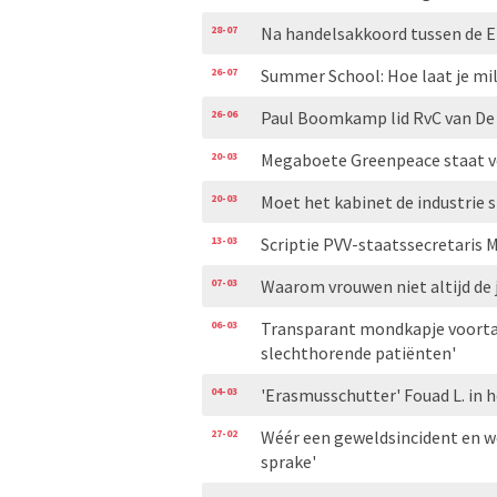
28-07
Na handelsakkoord tussen de EU 
26-07
Summer School: Hoe laat je milj
26-06
Paul Boomkamp lid RvC van De
20-03
Megaboete Greenpeace staat voo
20-03
Moet het kabinet de industrie
13-03
Scriptie PVV-staatssecretaris M
07-03
Waarom vrouwen niet altijd de j
06-03
Transparant mondkapje voortaa
slechthorende patiënten'
04-03
'Erasmusschutter' Fouad L. in 
27-02
Wéér een geweldsincident en wé
sprake'