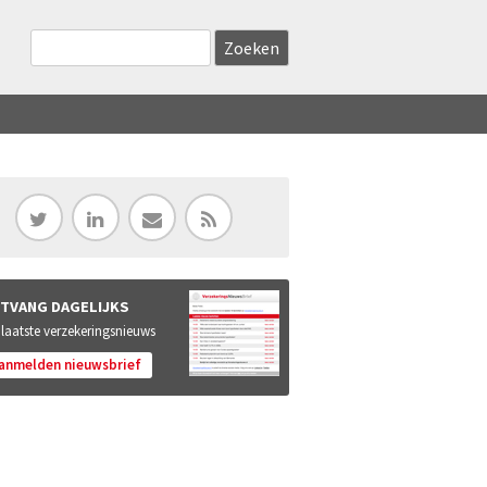
Zoekveld
Search this site
TVANG DAGELIJKS
 laatste verzekeringsnieuws
anmelden nieuwsbrief