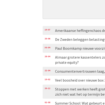
19-07
Amerikaanse heffingenchaos dr
20-06
De Zweden beleggen belastingvr
30-04
Paul Boomkamp nieuwe voorzit
28-04
Almaar grotere kassentelers zo
private equity?
22-04
Consumentenvertrouwen laag, 
19-02
Veel boosheid over nieuwe box 
20-12
Stoppen met werken heeft grot
zich niet wat het op termijn b
02-08
Summer School: Wat gebeurt er 