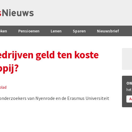
eken
Pensioenen
Lenen
Sparen
Nieuwsbrief
drijven geld ten koste
ppij?
ON
blad
het
 onderzoekers van Nyenrode en de Erasmus Universiteit
A
.