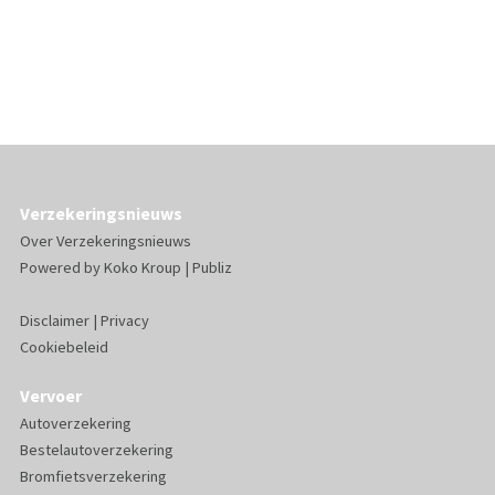
Verzekeringsnieuws
Over Verzekeringsnieuws
Powered by
Koko Kroup
|
Publiz
Disclaimer
|
Privacy
Cookiebeleid
Vervoer
Autoverzekering
Bestelautoverzekering
Bromfietsverzekering