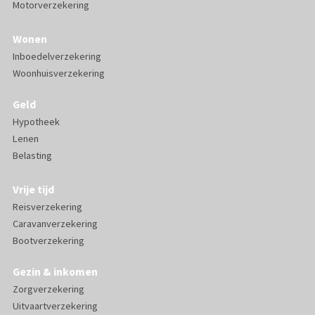
Motorverzekering
Wonen
Inboedelverzekering
Woonhuisverzekering
Geld
Hypotheek
Lenen
Belasting
Vrije tijd
Reisverzekering
Caravanverzekering
Bootverzekering
Gezin & inkomen
Zorgverzekering
Uitvaartverzekering