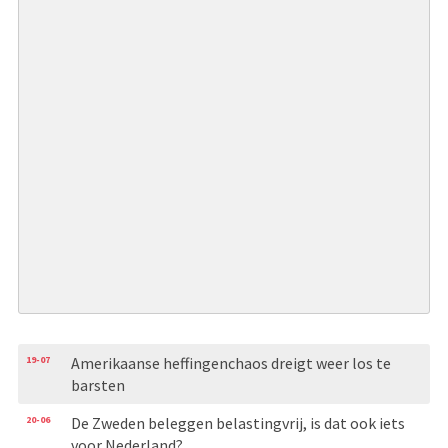
19-07
Amerikaanse heffingenchaos dreigt weer los te
barsten
20-06
De Zweden beleggen belastingvrij, is dat ook iets
voor Nederland?