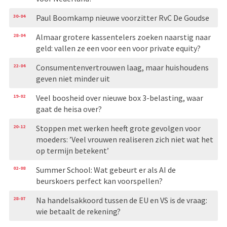
30-04
Paul Boomkamp nieuwe voorzitter RvC De Goudse
28-04
Almaar grotere kassentelers zoeken naarstig naar
geld: vallen ze een voor een voor private equity?
22-04
Consumentenvertrouwen laag, maar huishoudens
geven niet minder uit
19-02
Veel boosheid over nieuwe box 3-belasting, waar
gaat de heisa over?
20-12
Stoppen met werken heeft grote gevolgen voor
moeders: ’Veel vrouwen realiseren zich niet wat het
op termijn betekent’
02-08
Summer School: Wat gebeurt er als AI de
beurskoers perfect kan voorspellen?
28-07
Na handelsakkoord tussen de EU en VS is de vraag:
wie betaalt de rekening?