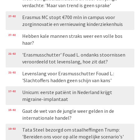
verdachte: 'Maar van trend is geen sprake'
27-02
Erasmus MC stopt €700 mln in campus voor
zorginnovatie en vernieuwing kinderziekenhuis
27-02
Hebben kale mannen straks weer een volle bos
haar?
21-02
'Erasmusschutter' Fouad L. ondanks stoornissen
veroordeeld tot levenslang, hoe zit dat?
21-02
Levenslang voor Erasmusschutter Fouad L.:
'Slachtoffers hadden geen schijn van kans'
17-02
Unicum: eerste patiënt in Nederland krijgt
migraine-implantaat
15-02
Gaat de wet van de jungle weer gelden in de
internationale handel?
10-02
Tata Steel bezorgd om staalheffingen Trump:
'Bereiden ons voor op alle mogelijke scenario's'