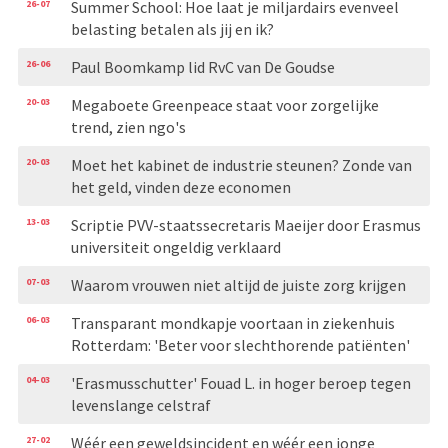
26-07
Summer School: Hoe laat je miljardairs evenveel
belasting betalen als jij en ik?
26-06
Paul Boomkamp lid RvC van De Goudse
20-03
Megaboete Greenpeace staat voor zorgelijke
trend, zien ngo's
20-03
Moet het kabinet de industrie steunen? Zonde van
het geld, vinden deze economen
13-03
Scriptie PVV-staatssecretaris Maeijer door Erasmus
universiteit ongeldig verklaard
07-03
Waarom vrouwen niet altijd de juiste zorg krijgen
06-03
Transparant mondkapje voortaan in ziekenhuis
Rotterdam: 'Beter voor slechthorende patiënten'
04-03
'Erasmusschutter' Fouad L. in hoger beroep tegen
levenslange celstraf
27-02
Wéér een geweldsincident en wéér een jonge