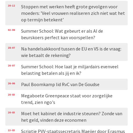
20-12
Stoppen met werken heeft grote gevolgen voor
moeders: ’Veel vrouwen realiseren zich niet wat het
op termijn betekent’
02-08
Summer School: Wat gebeurt er als AI de
beurskoers perfect kan voorspellen?
28-07
Na handelsakkoord tussen de EU en VS is de vraag:
wie betaalt de rekening?
26-07
Summer School: Hoe laat je miljardairs evenveel
belasting betalen als jij en ik?
26-06
Paul Boomkamp lid RvC van De Goudse
20-03
Megaboete Greenpeace staat voor zorgelijke
trend, zien ngo's
20-03
Moet het kabinet de industrie steunen? Zonde van
het geld, vinden deze economen
13-03
Scriptie PVV-staatssecretaris Maeijer door Erasmus