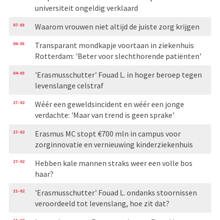
universiteit ongeldig verklaard
07-03
Waarom vrouwen niet altijd de juiste zorg krijgen
06-03
Transparant mondkapje voortaan in ziekenhuis
Rotterdam: 'Beter voor slechthorende patiënten'
04-03
'Erasmusschutter' Fouad L. in hoger beroep tegen
levenslange celstraf
27-02
Wéér een geweldsincident en wéér een jonge
verdachte: 'Maar van trend is geen sprake'
27-02
Erasmus MC stopt €700 mln in campus voor
zorginnovatie en vernieuwing kinderziekenhuis
27-02
Hebben kale mannen straks weer een volle bos
haar?
21-02
'Erasmusschutter' Fouad L. ondanks stoornissen
veroordeeld tot levenslang, hoe zit dat?