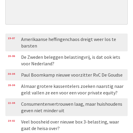
19-07
Amerikaanse heffingenchaos dreigt weer los te
barsten
20-06
De Zweden beleggen belastingvrij, is dat ook iets
voor Nederland?
30-04
Paul Boomkamp nieuwe voorzitter RvC De Goudse
28-04
Almaar grotere kassentelers zoeken naarstig naar
geld: vallen ze een voor een voor private equity?
22-04
Consumentenvertrouwen laag, maar huishoudens
geven niet minder uit
19-02
Veel boosheid over nieuwe box 3-belasting, waar
gaat de heisa over?