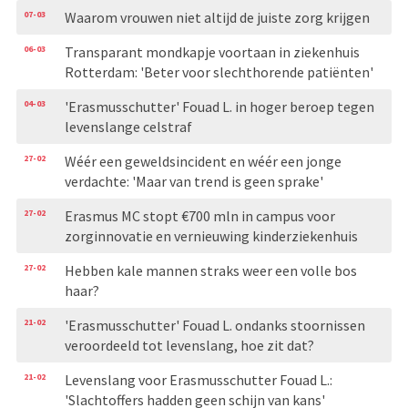
07-03
Waarom vrouwen niet altijd de juiste zorg krijgen
06-03
Transparant mondkapje voortaan in ziekenhuis
Rotterdam: 'Beter voor slechthorende patiënten'
04-03
'Erasmusschutter' Fouad L. in hoger beroep tegen
levenslange celstraf
27-02
Wéér een geweldsincident en wéér een jonge
verdachte: 'Maar van trend is geen sprake'
27-02
Erasmus MC stopt €700 mln in campus voor
zorginnovatie en vernieuwing kinderziekenhuis
27-02
Hebben kale mannen straks weer een volle bos
haar?
21-02
'Erasmusschutter' Fouad L. ondanks stoornissen
veroordeeld tot levenslang, hoe zit dat?
21-02
Levenslang voor Erasmusschutter Fouad L.:
'Slachtoffers hadden geen schijn van kans'