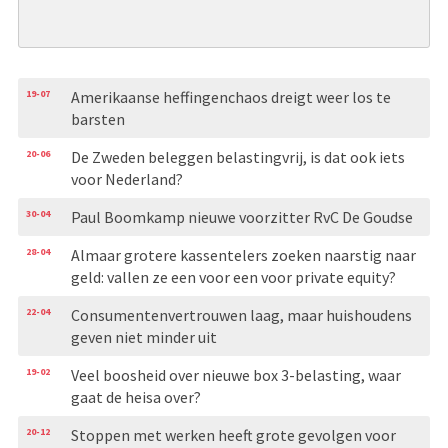
19-07
Amerikaanse heffingenchaos dreigt weer los te
barsten
20-06
De Zweden beleggen belastingvrij, is dat ook iets
voor Nederland?
30-04
Paul Boomkamp nieuwe voorzitter RvC De Goudse
28-04
Almaar grotere kassentelers zoeken naarstig naar
geld: vallen ze een voor een voor private equity?
22-04
Consumentenvertrouwen laag, maar huishoudens
geven niet minder uit
19-02
Veel boosheid over nieuwe box 3-belasting, waar
gaat de heisa over?
20-12
Stoppen met werken heeft grote gevolgen voor