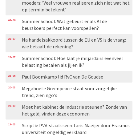
moeders: ’Veel vrouwen realiseren zich niet wat het
op termijn betekent’
02-08
Summer School: Wat gebeurt er als AI de
beurskoers perfect kan voorspellen?
28-07
Na handelsakkoord tussen de EU en VS is de vraag:
wie betaalt de rekening?
26-07
Summer School: Hoe laat je miljardairs evenveel
belasting betalen als jij en ik?
26-06
Paul Boomkamp lid RvC van De Goudse
20-03
Megaboete Greenpeace staat voor zorgelijke
trend, zien ngo's
20-03
Moet het kabinet de industrie steunen? Zonde van
het geld, vinden deze economen
13-03
Scriptie PVV-staatssecretaris Maeijer door Erasmus
universiteit ongeldig verklaard