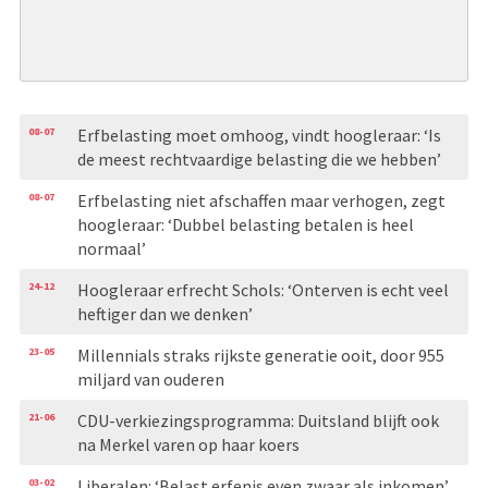
08-07
Erfbelasting moet omhoog, vindt hoogleraar: ‘Is
de meest rechtvaardige belasting die we hebben’
08-07
Erfbelasting niet afschaffen maar verhogen, zegt
hoogleraar: ‘Dubbel belasting betalen is heel
normaal’
24-12
Hoogleraar erfrecht Schols: ‘Onterven is echt veel
heftiger dan we denken’
23-05
Millennials straks rijkste generatie ooit, door 955
miljard van ouderen
21-06
CDU-verkiezingsprogramma: Duitsland blijft ook
na Merkel varen op haar koers
03-02
Liberalen: ‘Belast erfenis even zwaar als inkomen’