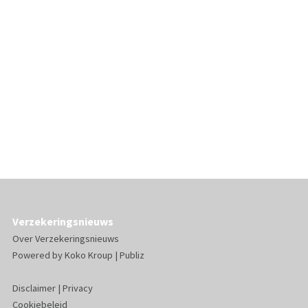
Verzekeringsnieuws
Over Verzekeringsnieuws
Powered by
Koko Kroup
|
Publiz
Disclaimer
|
Privacy
Cookiebeleid