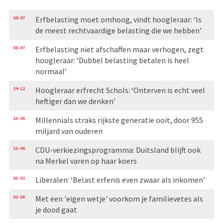
08-07
Erfbelasting moet omhoog, vindt hoogleraar: ‘Is
de meest rechtvaardige belasting die we hebben’
08-07
Erfbelasting niet afschaffen maar verhogen, zegt
hoogleraar: ‘Dubbel belasting betalen is heel
normaal’
24-12
Hoogleraar erfrecht Schols: ‘Onterven is echt veel
heftiger dan we denken’
23-05
Millennials straks rijkste generatie ooit, door 955
miljard van ouderen
21-06
CDU-verkiezingsprogramma: Duitsland blijft ook
na Merkel varen op haar koers
03-02
Liberalen: ‘Belast erfenis even zwaar als inkomen’
02-05
Met een 'eigen wetje' voorkom je familievetes als
je dood gaat