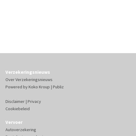
Verzekeringsnieuws
Over Verzekeringsnieuws
Powered by
Koko Kroup
|
Publiz
Disclaimer
|
Privacy
Cookiebeleid
Vervoer
Autoverzekering