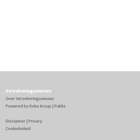
Verzekeringsnieuws
Over Verzekeringsnieuws
Powered by
Koko Kroup
|
Publiz
Disclaimer
|
Privacy
Cookiebeleid