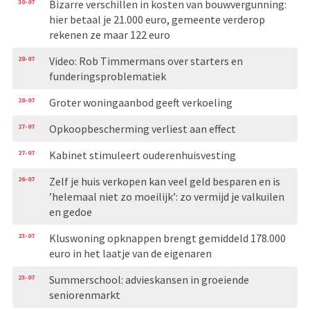
30-07
Bizarre verschillen in kosten van bouwvergunning:
hier betaal je 21.000 euro, gemeente verderop
rekenen ze maar 122 euro
28-07
Video: Rob Timmermans over starters en
funderingsproblematiek
28-07
Groter woningaanbod geeft verkoeling
27-07
Opkoopbescherming verliest aan effect
27-07
Kabinet stimuleert ouderenhuisvesting
26-07
Zelf je huis verkopen kan veel geld besparen en is
’helemaal niet zo moeilijk’: zo vermijd je valkuilen
en gedoe
23-07
Kluswoning opknappen brengt gemiddeld 178.000
euro in het laatje van de eigenaren
23-07
Summerschool: advieskansen in groeiende
seniorenmarkt