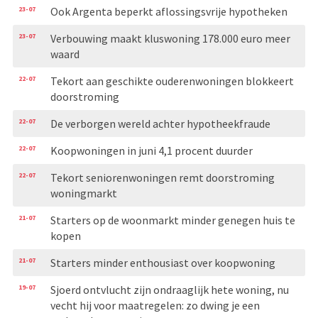
23-07
Ook Argenta beperkt aflossingsvrije hypotheken
23-07
Verbouwing maakt kluswoning 178.000 euro meer
waard
22-07
Tekort aan geschikte ouderenwoningen blokkeert
doorstroming
22-07
De verborgen wereld achter hypotheekfraude
22-07
Koopwoningen in juni 4,1 procent duurder
22-07
Tekort seniorenwoningen remt doorstroming
woningmarkt
21-07
Starters op de woonmarkt minder genegen huis te
kopen
21-07
Starters minder enthousiast over koopwoning
19-07
Sjoerd ontvlucht zijn ondraaglijk hete woning, nu
vecht hij voor maatregelen: zo dwing je een