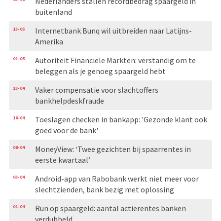
Nederlanders stallen recordbedrag spaargeld in
buitenland
13-05
Internetbank Bunq wil uitbreiden naar Latijns-
Amerika
01-05
Autoriteit Financiële Markten: verstandig om te
beleggen als je genoeg spaargeld hebt
23-04
Vaker compensatie voor slachtoffers
bankhelpdeskfraude
16-04
Toeslagen checken in bankapp: 'Gezonde klant ook
goed voor de bank'
08-04
MoneyView: ‘Twee gezichten bij spaarrentes in
eerste kwartaal’
03-04
Android-app van Rabobank werkt niet meer voor
slechtzienden, bank bezig met oplossing
01-04
Run op spaargeld: aantal actierentes banken
verdubbeld