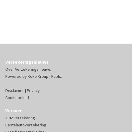
Verzekeringsnieuws
Over Verzekeringsnieuws
Powered by
Koko Kroup
|
Publiz
Disclaimer
|
Privacy
Cookiebeleid
Vervoer
Autoverzekering
Bestelautoverzekering
Bromfietsverzekering