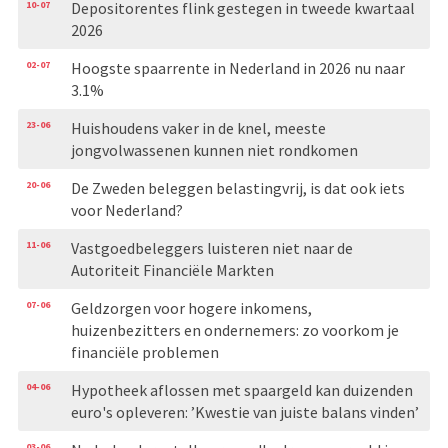
10-07
Depositorentes flink gestegen in tweede kwartaal
2026
02-07
Hoogste spaarrente in Nederland in 2026 nu naar
3.1%
23-06
Huishoudens vaker in de knel, meeste
jongvolwassenen kunnen niet rondkomen
20-06
De Zweden beleggen belastingvrij, is dat ook iets
voor Nederland?
11-06
Vastgoedbeleggers luisteren niet naar de
Autoriteit Financiële Markten
07-06
Geldzorgen voor hogere inkomens,
huizenbezitters en ondernemers: zo voorkom je
financiële problemen
04-06
Hypotheek aflossen met spaargeld kan duizenden
euro's opleveren: ’Kwestie van juiste balans vinden’
03-06