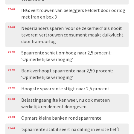
27-03
ING: vertrouwen van beleggers keldert door oorlog
met Iran en box 3
26-03
Nederlanders sparen ’voor de zekerheid’ als nooit
tevoren: vertrouwen consument maakt duikvlucht
door Iran-oorlog
16-03
Spaarrente schiet omhoog naar 2,5 procent:
’Opmerkelijke verhoging’
16-03
Bank verhoogt spaarrente naar 2,50 procent:
‘Opmerkelijke verhoging’
16-03
Hoogste spaarrente stijgt naar 2,5 procent
01-03
Belastingaangifte kan weer, nu ook meteen
werkelijk rendement doorgeven
20-01
Opmars kleine banken rond spaarrente
12-01
'Spaarrente stabiliseert na daling in eerste helft