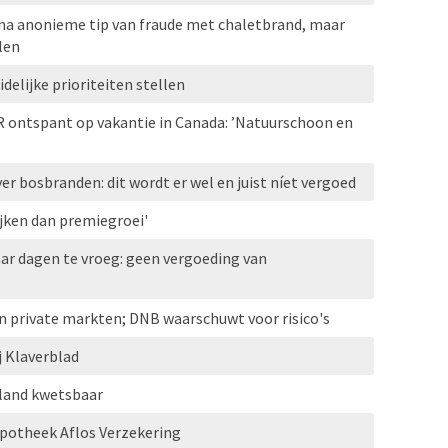
 na anonieme tip van fraude met chaletbrand, maar
len
elijke prioriteiten stellen
R ontspant op vakantie in Canada: ’Natuurschoon en
r bosbranden: dit wordt er wel en juist níet vergoed
jken dan premiegroei'
ar dagen te vroeg: geen vergoeding van
n private markten; DNB waarschuwt voor risico's
j Klaverblad
erland kwetsbaar
ypotheek Aflos Verzekering