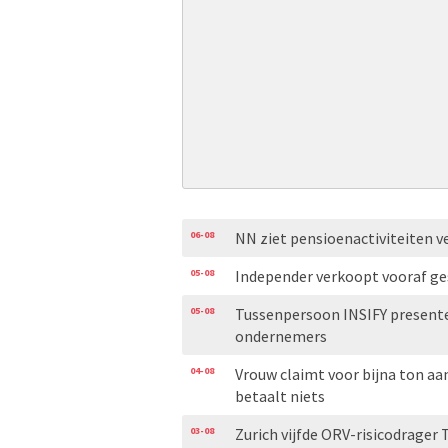
06-08
NN ziet pensioenactiviteiten v
05-08
Independer verkoopt vooraf ge
05-08
Tussenpersoon INSIFY presente
ondernemers
04-08
Vrouw claimt voor bijna ton aa
betaalt niets
03-08
Zurich vijfde ORV-risicodrager 