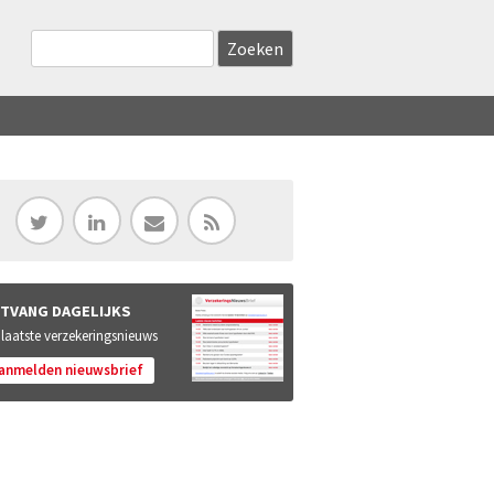
Zoekveld
Search this site
TVANG DAGELIJKS
 laatste verzekeringsnieuws
anmelden nieuwsbrief