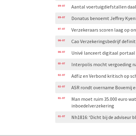
09-07
Aantal voertuigdiefstallen daal
09-07
Donatus benoemt Jeffrey Kyen
07-07
Verzekeraars scoren laag op 
06-07
Cao Verzekeringsbedrijf definit
06-07
Univé lanceert digitaal portaal
03-07
Interpolis mocht vergoeding n
02-07
Adfiz en Verbond kritisch op
02-07
ASR rondt overname Bovemij en
01-07
Man moet ruim 35.000 euro wat
inboedelverzekering
01-07
Nh1816: ‘Dicht bij de adviseur bl