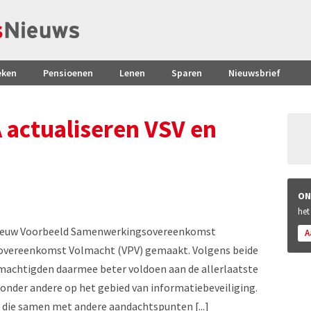
eken
Pensioenen
Lenen
Sparen
Nieuwsbrief
actualiseren VSV en
ON
het
nieuw Voorbeeld Samenwerkingsovereenkomst
A
lovereenkomst Volmacht (VPV) gemaakt. Volgens beide
machtigden daarmee beter voldoen aan de allerlaatste
 onder andere op het gebied van informatiebeveiliging.
d die samen met andere aandachtspunten [...]