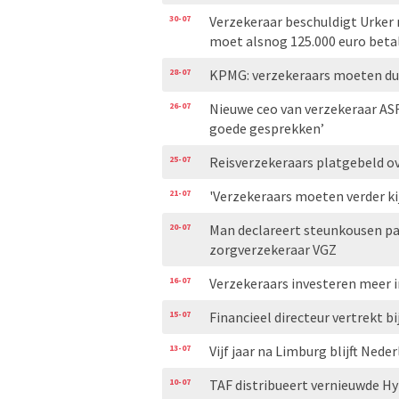
30-07
Verzekeraar beschuldigt Urker
moet alsnog 125.000 euro beta
28-07
KPMG: verzekeraars moeten duid
26-07
Nieuwe ceo van verzekeraar AS
goede gesprekken’
25-07
Reisverzekeraars platgebeld ove
21-07
'Verzekeraars moeten verder ki
20-07
Man declareert steunkousen pa
zorgverzekeraar VGZ
16-07
Verzekeraars investeren meer i
15-07
Financieel directeur vertrekt bi
13-07
Vijf jaar na Limburg blijft Ned
10-07
TAF distribueert vernieuwde H