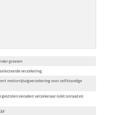
erder groeien
selecteerde verzekering
ert motorrijtuigverzekering voor zelfstandige
n gestolen sieraden: verzekeraar ruikt onraad en
TAF