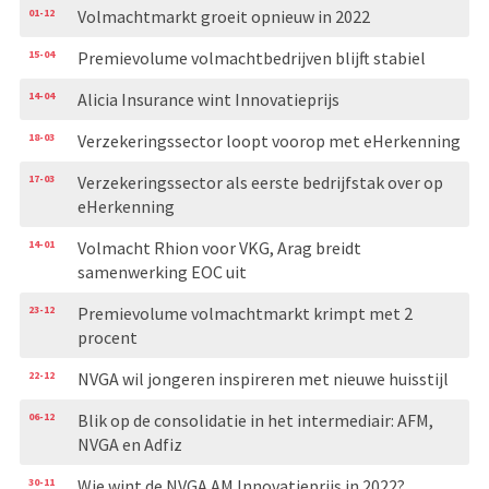
01-12
Volmachtmarkt groeit opnieuw in 2022
15-04
Premievolume volmachtbedrijven blijft stabiel
14-04
Alicia Insurance wint Innovatieprijs
18-03
Verzekeringssector loopt voorop met eHerkenning
17-03
Verzekeringssector als eerste bedrijfstak over op
eHerkenning
14-01
Volmacht Rhion voor VKG, Arag breidt
samenwerking EOC uit
23-12
Premievolume volmachtmarkt krimpt met 2
procent
22-12
NVGA wil jongeren inspireren met nieuwe huisstijl
06-12
Blik op de consolidatie in het intermediair: AFM,
NVGA en Adfiz
30-11
Wie wint de NVGA AM Innovatieprijs in 2022?