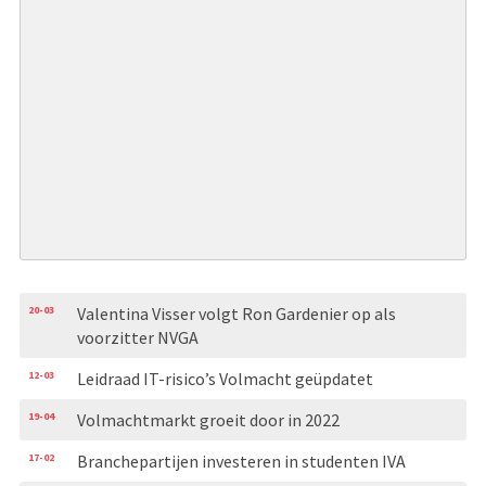
20-03
Valentina Visser volgt Ron Gardenier op als
voorzitter NVGA
12-03
Leidraad IT-risico’s Volmacht geüpdatet
19-04
Volmachtmarkt groeit door in 2022
17-02
Branchepartijen investeren in studenten IVA