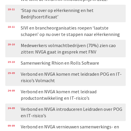
18-11
‘Stap nu over op eHerkenning en het
Bedrijfscertificaat’
18-11
SIVI en brancheorganisaties roepen ‘laatste
schapen’ op nu over te stappen naar eHerkenning
20-10
Medewerkers volmachtbedrijven (70%) zien cao
zitten: NVGA gaat in gesprek met FNV
19-10
Samenwerking Rhion en Rolls Software
29-09
Verbond en NVGA komen met leidraden POG en IT-
risico’s Volmacht
24-09
Verbond en NVGA komen met leidraad
productontwikkeling en IT-risico’s
24-09
Verbond en NVGA introduceren Leidraden over POG
en IT-risico’s
09-09
Verbond en NVGA vernieuwen samenwerkings- en