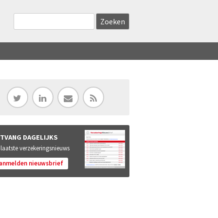
Zoekveld
Search this site
TVANG DAGELIJKS
 laatste verzekeringsnieuws
anmelden nieuwsbrief