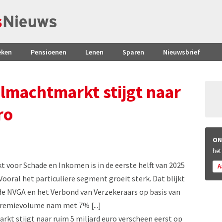
eken
Pensioenen
Lenen
Sparen
Nieuwsbrief
machtmarkt stijgt naar
ro
ON
het
voor Schade en Inkomen is in de eerste helft van 2025
A
ooral het particuliere segment groeit sterk. Dat blijkt
e NVGA en het Verbond van Verzekeraars op basis van
 premievolume nam met 7% [...]
t stijgt naar ruim 5 miljard euro verscheen eerst op