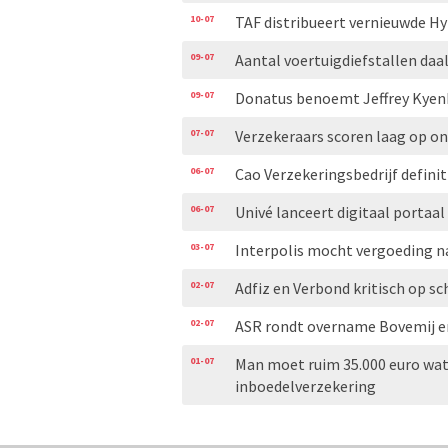
10-07
TAF distribueert vernieuwde H
09-07
Aantal voertuigdiefstallen daal
09-07
Donatus benoemt Jeffrey Kyen
07-07
Verzekeraars scoren laag op 
06-07
Cao Verzekeringsbedrijf definit
06-07
Univé lanceert digitaal portaal
03-07
Interpolis mocht vergoeding n
02-07
Adfiz en Verbond kritisch op
02-07
ASR rondt overname Bovemij en
01-07
Man moet ruim 35.000 euro wat
inboedelverzekering