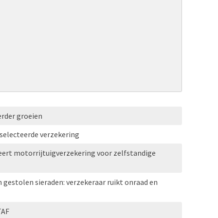
erder groeien
selecteerde verzekering
ert motorrijtuigverzekering voor zelfstandige
n gestolen sieraden: verzekeraar ruikt onraad en
TAF