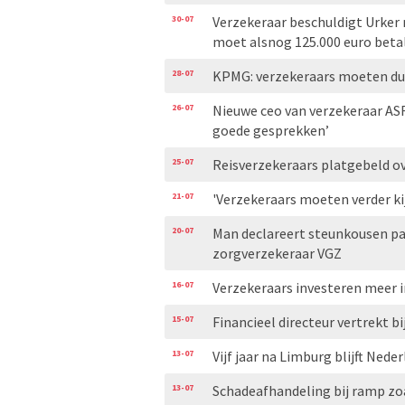
30-07
Verzekeraar beschuldigt Urker
moet alsnog 125.000 euro beta
28-07
KPMG: verzekeraars moeten duid
26-07
Nieuwe ceo van verzekeraar AS
goede gesprekken’
25-07
Reisverzekeraars platgebeld ove
21-07
'Verzekeraars moeten verder ki
20-07
Man declareert steunkousen pa
zorgverzekeraar VGZ
16-07
Verzekeraars investeren meer i
15-07
Financieel directeur vertrekt bi
13-07
Vijf jaar na Limburg blijft Ned
13-07
Schadeafhandeling bij ramp zo