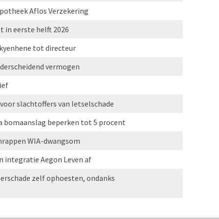
ypotheek Aflos Verzekering
t in eerste helft 2026
kyenhene tot directeur
onderscheidend vermogen
ief
 voor slachtoffers van letselschade
a bomaanslag beperken tot 5 procent
 schrappen WIA-dwangsom
 integratie Aegon Leven af
erschade zelf ophoesten, ondanks