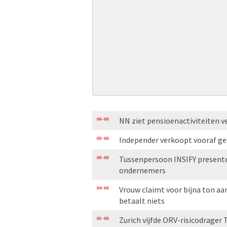
06-08
NN ziet pensioenactiviteiten v
05-08
Independer verkoopt vooraf ge
05-08
Tussenpersoon INSIFY presente
ondernemers
04-08
Vrouw claimt voor bijna ton aa
betaalt niets
03-08
Zurich vijfde ORV-risicodrager 