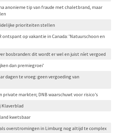
 na anonieme tip van fraude met chaletbrand, maar
len
elijke prioriteiten stellen
R ontspant op vakantie in Canada: ’Natuurschoon en
r bosbranden: dit wordt er wel en juist níet vergoed
jken dan premiegroei'
ar dagen te vroeg: geen vergoeding van
n private markten; DNB waarschuwt voor risico's
j Klaverblad
erland kwetsbaar
als overstromingen in Limburg nog altijd te complex