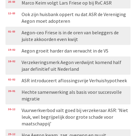
25-03
Marco Keim volgt Lars Friese op bij RvC ASR
12-03
Ook zijn huisbank oppert nu dat ASR de Vereniging
Aegon moet adopteren
01-03
Aegon-ceo Friese is in de oren van beleggers de
juiste akkoorden even kwijt
19-02
Aegon groeit harder dan verwacht in de VS
18-02
Verzekeringsmerk Aegon verdwijnt komend half
jaar definitief uit Nederland
02-02
ASR introduceert aflossingsvrije Verhuishypotheek
20-01
Hechte samenwerking als basis voor succesvolle
migratie
30-12
Vuurwerkverbod valt goed bij verzekeraar ASR: ’Niet
leuk, wel begrijpelijk door grote schade voor
maatschappij’
29-12
Hoe Aegon kwam, zag, overwon en nu uit