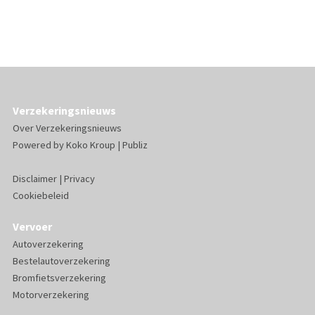
Verzekeringsnieuws
Over Verzekeringsnieuws
Powered by
Koko Kroup
|
Publiz
Disclaimer
|
Privacy
Cookiebeleid
Vervoer
Autoverzekering
Bestelautoverzekering
Bromfietsverzekering
Motorverzekering