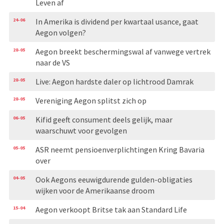
Leven af
24-06
In Amerika is dividend per kwartaal usance, gaat
Aegon volgen?
28-05
Aegon breekt beschermingswal af vanwege vertrek
naar de VS
28-05
Live: Aegon hardste daler op lichtrood Damrak
28-05
Vereniging Aegon splitst zich op
06-05
Kifid geeft consument deels gelijk, maar
waarschuwt voor gevolgen
05-05
ASR neemt pensioenverplichtingen Kring Bavaria
over
04-05
Ook Aegons eeuwigdurende gulden-obligaties
wijken voor de Amerikaanse droom
15-04
Aegon verkoopt Britse tak aan Standard Life