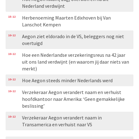
Nederland verdwijnt
15-12
Herbenoeming Maarten Edixhoven bij Van
Lanschot Kempen
10-12
Aegon ziet eldorado in de VS, beleggers nog niet
overtuigd
10-12
Hoe een Nederlandse verzekeringsreus na 42 jaar
uit ons land verdwijnt (en waarom jij daar niets van
merkt)
10-12
Hoe Aegon steeds minder Nederlands werd
10-12
Verzekeraar Aegon verandert naam en verhuist
hoofdkan­toor naar Amerika: ‘Geen gemakkelijke
beslissing’
10-12
Verzekeraar Aegon verandert naam in
Transamerica en verhuist naar VS