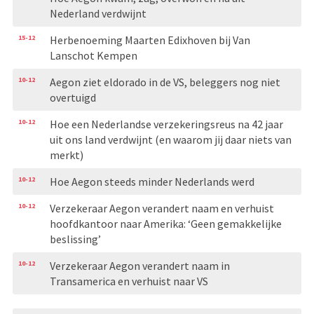
Nederland verdwijnt
15-12
Herbenoeming Maarten Edixhoven bij Van
Lanschot Kempen
10-12
Aegon ziet eldorado in de VS, beleggers nog niet
overtuigd
10-12
Hoe een Nederlandse verzekeringsreus na 42 jaar
uit ons land verdwijnt (en waarom jij daar niets van
merkt)
10-12
Hoe Aegon steeds minder Nederlands werd
10-12
Verzekeraar Aegon verandert naam en verhuist
hoofdkan­toor naar Amerika: ‘Geen gemakkelijke
beslissing’
10-12
Verzekeraar Aegon verandert naam in
Transamerica en verhuist naar VS