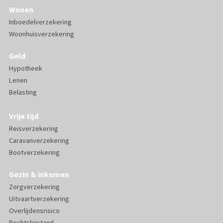
Wonen
Inboedelverzekering
Woonhuisverzekering
Geld
Hypotheek
Lenen
Belasting
Vrije tijd
Reisverzekering
Caravanverzekering
Bootverzekering
Gezin & inkomen
Zorgverzekering
Uitvaartverzekering
Overlijdensrisico
Rechtsbijstand