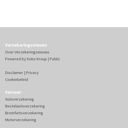
Verzekeringsnieuws
Over Verzekeringsnieuws
Powered by
Koko Kroup
|
Publiz
Disclaimer
|
Privacy
Cookiebeleid
Vervoer
Autoverzekering
Bestelautoverzekering
Bromfietsverzekering
Motorverzekering