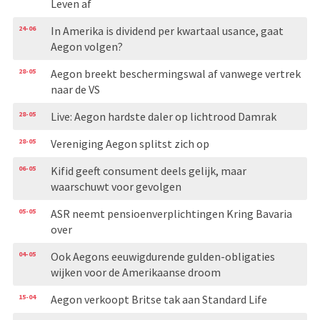
Leven af
24-06
In Amerika is dividend per kwartaal usance, gaat
Aegon volgen?
28-05
Aegon breekt beschermingswal af vanwege vertrek
naar de VS
28-05
Live: Aegon hardste daler op lichtrood Damrak
28-05
Vereniging Aegon splitst zich op
06-05
Kifid geeft consument deels gelijk, maar
waarschuwt voor gevolgen
05-05
ASR neemt pensioenverplichtingen Kring Bavaria
over
04-05
Ook Aegons eeuwigdurende gulden-obligaties
wijken voor de Amerikaanse droom
15-04
Aegon verkoopt Britse tak aan Standard Life