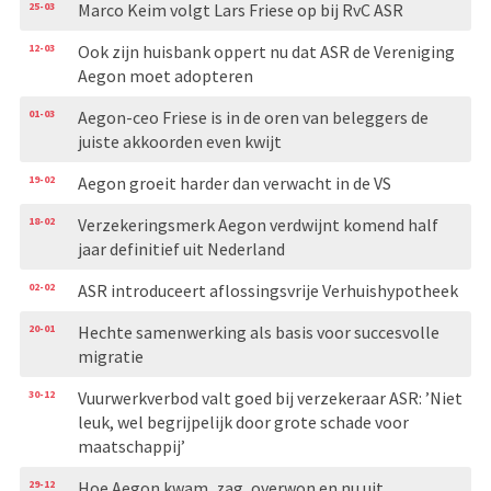
25-03
Marco Keim volgt Lars Friese op bij RvC ASR
12-03
Ook zijn huisbank oppert nu dat ASR de Vereniging
Aegon moet adopteren
01-03
Aegon-ceo Friese is in de oren van beleggers de
juiste akkoorden even kwijt
19-02
Aegon groeit harder dan verwacht in de VS
18-02
Verzekeringsmerk Aegon verdwijnt komend half
jaar definitief uit Nederland
02-02
ASR introduceert aflossingsvrije Verhuishypotheek
20-01
Hechte samenwerking als basis voor succesvolle
migratie
30-12
Vuurwerkverbod valt goed bij verzekeraar ASR: ’Niet
leuk, wel begrijpelijk door grote schade voor
maatschappij’
29-12
Hoe Aegon kwam, zag, overwon en nu uit