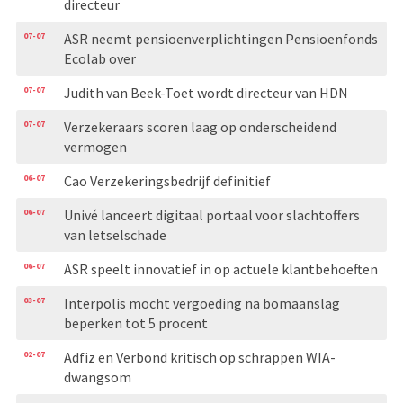
directeur
07-07
ASR neemt pensioenverplichtingen Pensioenfonds
Ecolab over
07-07
Judith van Beek-Toet wordt directeur van HDN
07-07
Verzekeraars scoren laag op onderscheidend
vermogen
06-07
Cao Verzekeringsbedrijf definitief
06-07
Univé lanceert digitaal portaal voor slachtoffers
van letselschade
06-07
ASR speelt innovatief in op actuele klantbehoeften
03-07
Interpolis mocht vergoeding na bomaanslag
beperken tot 5 procent
02-07
Adfiz en Verbond kritisch op schrappen WIA-
dwangsom