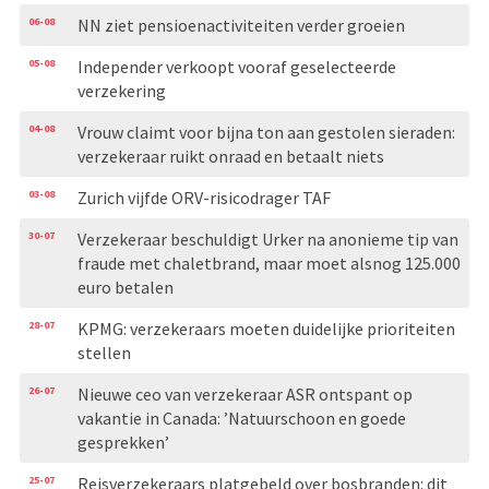
06-08
NN ziet pensioenactiviteiten verder groeien
05-08
Independer verkoopt vooraf geselecteerde
verzekering
04-08
Vrouw claimt voor bijna ton aan gestolen sieraden:
verzekeraar ruikt onraad en betaalt niets
03-08
Zurich vijfde ORV-risicodrager TAF
30-07
Verzekeraar beschuldigt Urker na anonieme tip van
fraude met chaletbrand, maar moet alsnog 125.000
euro betalen
28-07
KPMG: verzekeraars moeten duidelijke prioriteiten
stellen
26-07
Nieuwe ceo van verzekeraar ASR ontspant op
vakantie in Canada: ’Natuurschoon en goede
gesprekken’
25-07
Reisverzekeraars platgebeld over bosbranden: dit