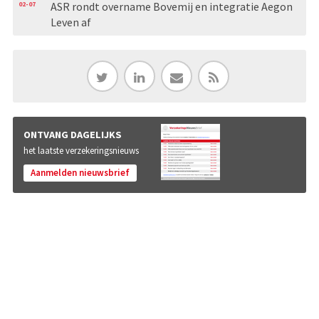
02-07
ASR rondt overname Bovemij en integratie Aegon
Leven af
ONTVANG DAGELIJKS
het laatste verzekeringsnieuws
Aanmelden nieuwsbrief