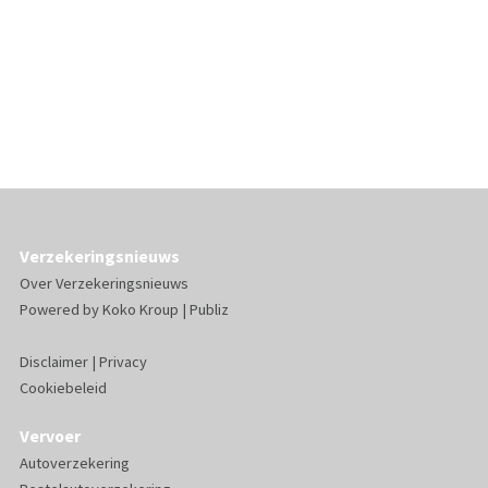
Verzekeringsnieuws
Over Verzekeringsnieuws
Powered by
Koko Kroup
|
Publiz
Disclaimer
|
Privacy
Cookiebeleid
Vervoer
Autoverzekering