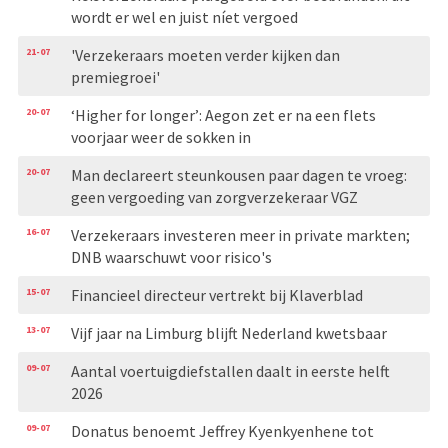
wordt er wel en juist níet vergoed
21-07
'Verzekeraars moeten verder kijken dan
premiegroei'
20-07
‘Higher for longer’: Aegon zet er na een flets
voorjaar weer de sokken in
20-07
Man declareert steunkousen paar dagen te vroeg:
geen vergoeding van zorgverzekeraar VGZ
16-07
Verzekeraars investeren meer in private markten;
DNB waarschuwt voor risico's
15-07
Financieel directeur vertrekt bij Klaverblad
13-07
Vijf jaar na Limburg blijft Nederland kwetsbaar
09-07
Aantal voertuigdiefstallen daalt in eerste helft
2026
09-07
Donatus benoemt Jeffrey Kyenkyenhene tot