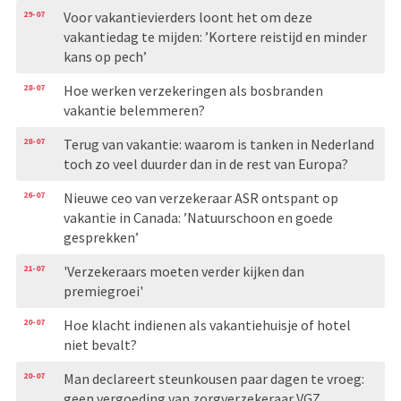
29-07
Voor vakantievierders loont het om deze
vakantiedag te mijden: ’Kortere reistijd en minder
kans op pech’
28-07
Hoe werken verzekeringen als bosbranden
vakantie belemmeren?
28-07
Terug van vakantie: waarom is tanken in Nederland
toch zo veel duurder dan in de rest van Europa?
26-07
Nieuwe ceo van verzekeraar ASR ontspant op
vakantie in Canada: ’Natuurschoon en goede
gesprekken’
21-07
'Verzekeraars moeten verder kijken dan
premiegroei'
20-07
Hoe klacht indienen als vakantiehuisje of hotel
niet bevalt?
20-07
Man declareert steunkousen paar dagen te vroeg:
geen vergoeding van zorgverzekeraar VGZ