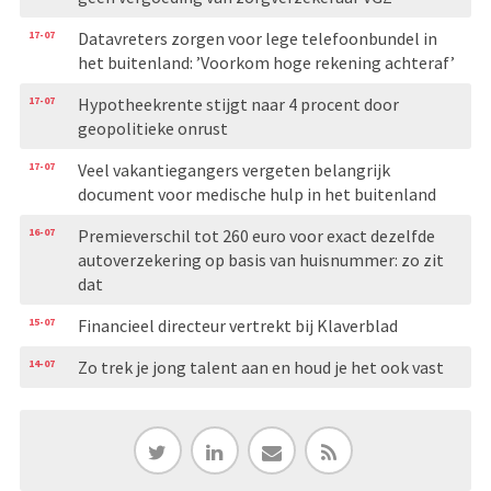
17-07
Datavreters zorgen voor lege telefoonbundel in
het buitenland: ’Voorkom hoge rekening achteraf’
17-07
Hypotheekrente stijgt naar 4 procent door
geopolitieke onrust
17-07
Veel vakantiegangers vergeten belangrijk
document voor medische hulp in het buitenland
16-07
Premieverschil tot 260 euro voor exact dezelfde
autoverzekering op basis van huisnummer: zo zit
dat
15-07
Financieel directeur vertrekt bij Klaverblad
14-07
Zo trek je jong talent aan en houd je het ook vast