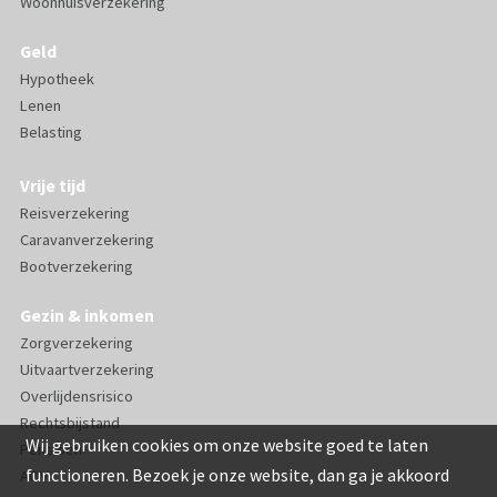
Woonhuisverzekering
Geld
Hypotheek
Lenen
Belasting
Vrije tijd
Reisverzekering
Caravanverzekering
Bootverzekering
Gezin & inkomen
Zorgverzekering
Uitvaartverzekering
Overlijdensrisico
Rechtsbijstand
Wij gebruiken cookies om onze website goed te laten
Pensioen
functioneren. Bezoek je onze website, dan ga je akkoord
AOV