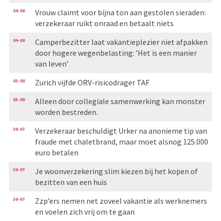
04-08
Vrouw claimt voor bijna ton aan gestolen sieraden:
verzekeraar ruikt onraad en betaalt niets
04-08
Camperbezitter laat vakantieplezier niet afpakken
door hogere wegenbelasting: ’Het is een manier
van leven’
03-08
Zurich vijfde ORV-risicodrager TAF
03-08
Alleen door collegiale samenwerking kan monster
worden bestreden.
30-07
Verzekeraar beschuldigt Urker na anonieme tip van
fraude met chaletbrand, maar moet alsnog 125.000
euro betalen
30-07
Je woonverzekering slim kiezen bij het kopen of
bezitten van een huis
30-07
Zzp’ers nemen net zoveel vakantie als werknemers
en voelen zich vrij om te gaan