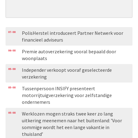
07-08
PolisHerstel introduceert Partner Netwerk voor
financieel adviseurs
06-08
Premie autoverzekering vooral bepaald door
woonplaats
05-08
Independer verkoopt vooraf geselecteerde
verzekering
05-08
Tussenpersoon INSIFY presenteert
motorrijtuigverzekering voor zelfstandige
ondernemers
05-08
Werklozen mogen straks twee keer zo lang
uitkering meenemen naar het buitenland: ’Voor
sommige wordt het een lange vakantie in
thuisland’