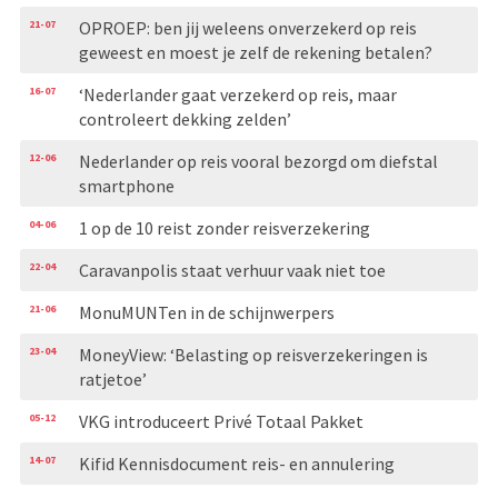
21-07
OPROEP: ben jij weleens onverzekerd op reis
geweest en moest je zelf de rekening betalen?
16-07
‘Nederlander gaat verzekerd op reis, maar
controleert dekking zelden’
12-06
Nederlander op reis vooral bezorgd om diefstal
smartphone
04-06
1 op de 10 reist zonder reisverzekering
22-04
Caravanpolis staat verhuur vaak niet toe
21-06
MonuMUNTen in de schijnwerpers
23-04
MoneyView: ‘Belasting op reisverzekeringen is
ratjetoe’
05-12
VKG introduceert Privé Totaal Pakket
14-07
Kifid Kennisdocument reis- en annulering