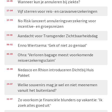
16-05
Wanneer kun je annuleren bij ziekte?
17-04
Vijf sterren voor reis- en caravanverzekeringen
13-04
No Risk lanceert annuleringsverzekering voor
incentive- en groepsreizen
30-03
Aandacht voor Transgender Zichtbaarheidsdag
06-02
Enno Wiertsema: ‘Gek of niet zo geniaal’
05-09
Ohra: ‘Verloren bagage meest voorkomende
reisverzekerngsclaim’
15-08
Nedasco en Rhion introduceren Dichtbij Huis
Pakket
24-07
Welke souvenirs mag je wel en niet meenemen
vanuit het buitenland?
22-07
Zo voorkom je financiële blunders op vakantie: 'Ik
zoek alles goed uit'