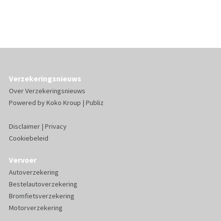
Verzekeringsnieuws
Over Verzekeringsnieuws
Powered by
Koko Kroup
|
Publiz
Disclaimer
|
Privacy
Cookiebeleid
Vervoer
Autoverzekering
Bestelautoverzekering
Bromfietsverzekering
Motorverzekering