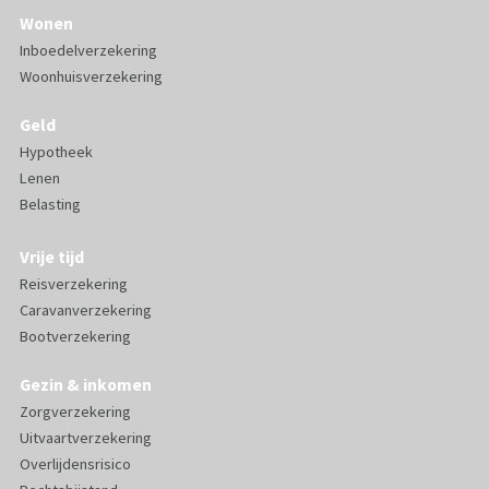
Wonen
Inboedelverzekering
Woonhuisverzekering
Geld
Hypotheek
Lenen
Belasting
Vrije tijd
Reisverzekering
Caravanverzekering
Bootverzekering
Gezin & inkomen
Zorgverzekering
Uitvaartverzekering
Overlijdensrisico