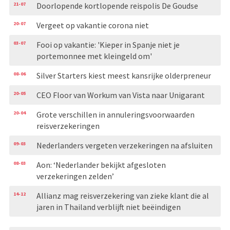
21-07
Doorlopende kortlopende reispolis De Goudse
20-07
Vergeet op vakantie corona niet
03-07
Fooi op vakantie: 'Kieper in Spanje niet je
portemonnee met kleingeld om'
08-06
Silver Starters kiest meest kansrijke olderpreneur
20-05
CEO Floor van Workum van Vista naar Unigarant
20-04
Grote verschillen in annuleringsvoorwaarden
reisverzekeringen
09-03
Nederlanders vergeten verzekeringen na afsluiten
08-03
Aon: ‘Nederlander bekijkt afgesloten
verzekeringen zelden’
14-12
Allianz mag reisverzekering van zieke klant die al
jaren in Thailand verblijft niet beëindigen