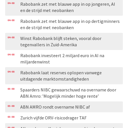
04-08
Rabobank zet met blauwe app in op jongeren, AI
en de strijd met neobanken
04-08
Rabobank zet met blauwe app in op dertigminners
en de strijd met neobanken
04-08
Winst Rabobank blijft steken, vooral door
tegenvallers in Zuid-Amerika
04-08
Rabobank investeert 2 miljard euro in AI na
miljardenwinst
04-08
Rabobank laat reserves oplopen vanwege
uitdagende marktomstandigheden
03-08
Spaarders NIBC gewaarschuwd na overname door
ABN Amro: ’Mogelijk minder hoge rente’
03-08
ABN AMRO rondt overname NIBC af
03-08
Zurich vijfde ORV-risicodrager TAF
03-08