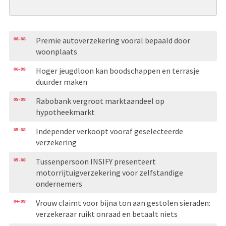
06-08
Premie autoverzekering vooral bepaald door
woonplaats
06-08
Hoger jeugdloon kan boodschappen en terrasje
duurder maken
05-08
Rabobank vergroot marktaandeel op
hypotheekmarkt
05-08
Independer verkoopt vooraf geselecteerde
verzekering
05-08
Tussenpersoon INSIFY presenteert
motorrijtuigverzekering voor zelfstandige
ondernemers
04-08
Vrouw claimt voor bijna ton aan gestolen sieraden:
verzekeraar ruikt onraad en betaalt niets