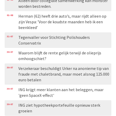
Alleen door collegiale samenwerking kan monster
worden bestreden.
01-08
Herman (62) heeft drie auto’s, maar rijdt alleen op
zijn Vespa: ’Voor de koudste maanden heb ik een
beenkleed’
31-07
Tegenvaller voor Stichting Polishouders
Conservatrix
30-07
Waarom blijft de rente gelijk terwijl de olieprijs
omhoogschiet?
30-07
Verzekeraar beschuldigt Urker na anonieme tip van
fraude met chaletbrand, maar moet alsnog 125.000
euro betalen
30-07
ING krijgt meer klanten aan het beleggen, maar
'geen SpaceX-effect'
30-07
ING ziet hypotheekportefeuille opnieuw sterk
groeien