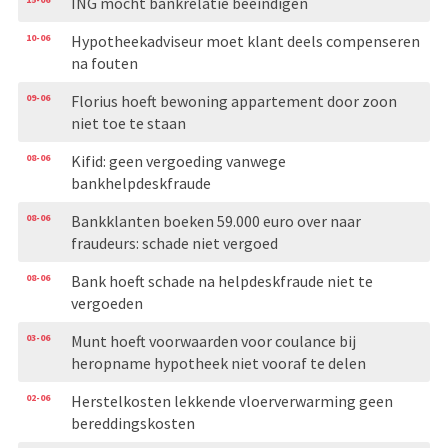
ING mocht bankrelatie beëindigen
10-06
Hypotheekadviseur moet klant deels compenseren
na fouten
09-06
Florius hoeft bewoning appartement door zoon
niet toe te staan
08-06
Kifid: geen vergoeding vanwege
bankhelpdeskfraude
08-06
Bankklanten boeken 59.000 euro over naar
fraudeurs: schade niet vergoed
08-06
Bank hoeft schade na helpdeskfraude niet te
vergoeden
03-06
Munt hoeft voorwaarden voor coulance bij
heropname hypotheek niet vooraf te delen
02-06
Herstelkosten lekkende vloerverwarming geen
bereddingskosten