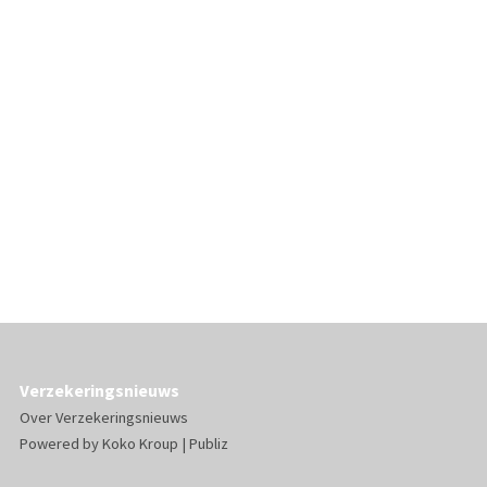
Verzekeringsnieuws
Over Verzekeringsnieuws
Powered by
Koko Kroup
|
Publiz