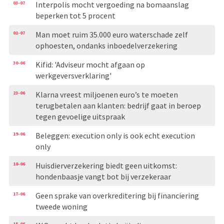
03-07
Interpolis mocht vergoeding na bomaanslag
beperken tot 5 procent
01-07
Man moet ruim 35.000 euro waterschade zelf
ophoesten, ondanks inboedelverzekering
30-06
Kifid: 'Adviseur mocht afgaan op
werkgeversverklaring'
23-06
Klarna vreest miljoenen euro’s te moeten
terugbetalen aan klanten: bedrijf gaat in beroep
tegen gevoelige uitspraak
19-06
Beleggen: execution only is ook echt execution
only
18-06
Huisdierverzekering biedt geen uitkomst:
hondenbaasje vangt bot bij verzekeraar
17-06
Geen sprake van overkreditering bij financiering
tweede woning
15-06