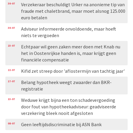
30-07
Verzekeraar beschuldigt Urker na anonieme tip van
fraude met chaletbrand, maar moet alsnog 125.000
euro betalen
30-07
Adviseur informeerde onvoldoende, maar hoeft
niets te vergoeden
23-07
Echtpaar wil geen zaken meer doen met Knab nu
het in Oostenrijkse handen is, maar krijgt geen
financiële compensatie
22-07
Kifid zet streep door 'aflostermijn van tachtig jaar'
17-07
Belang hypotheek weegt zwaarder dan BKR-
registratie
13-07
Weduwe krijgt bijna een ton schadevergoeding
door fout van hypotheekadviseur: geadviseerde
verzekering bleek nooit afgesloten
08-07
Geen leeftijdsdiscriminatie bij ASN Bank