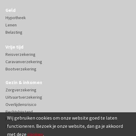
Geld
Hypotheek
Lenen
Belasting
Vrije tijd
Reisverzekering
Caravanverzekering
Bootverzekering
Gezin & inkomen
Zorgverzekering
Uitvaartverzekering
Overlijdensrisico
Rechtsbijstand
Wij gebruiken cookies om onze website goed te laten
Pensioen
functioneren. Bezoek je onze website, dan ga je akkoord
AOV
met deze
cookies
.