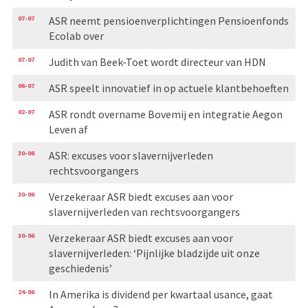
07-07
ASR neemt pensioenverplichtingen Pensioenfonds
Ecolab over
07-07
Judith van Beek-Toet wordt directeur van HDN
06-07
ASR speelt innovatief in op actuele klantbehoeften
02-07
ASR rondt overname Bovemij en integratie Aegon
Leven af
30-06
ASR: excuses voor slavernijverleden
rechtsvoorgangers
30-06
Verzekeraar ASR biedt excuses aan voor
slavernijverleden van rechtsvoorgangers
30-06
Verzekeraar ASR biedt excuses aan voor
slavernijverleden: ‘Pijnlijke bladzijde uit onze
geschiedenis’
24-06
In Amerika is dividend per kwartaal usance, gaat