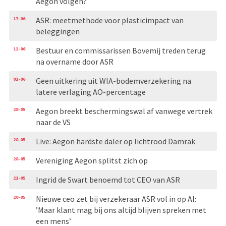
Aegon volgen?
17-06
ASR: meetmethode voor plasticimpact van
beleggingen
12-06
Bestuur en commissarissen Bovemij treden terug
na overname door ASR
01-06
Geen uitkering uit WIA-bodemverzekering na
latere verlaging AO-percentage
28-05
Aegon breekt beschermingswal af vanwege vertrek
naar de VS
28-05
Live: Aegon hardste daler op lichtrood Damrak
28-05
Vereniging Aegon splitst zich op
21-05
Ingrid de Swart benoemd tot CEO van ASR
20-05
Nieuwe ceo zet bij verzekeraar ASR vol in op AI:
’Maar klant mag bij ons altijd blijven spreken met
een mens’