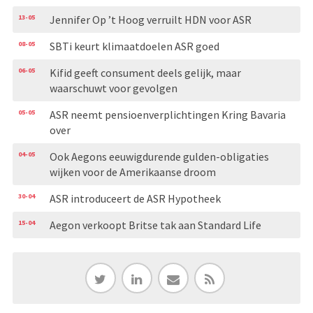
13-05
Jennifer Op ’t Hoog verruilt HDN voor ASR
08-05
SBTi keurt klimaatdoelen ASR goed
06-05
Kifid geeft consument deels gelijk, maar
waarschuwt voor gevolgen
05-05
ASR neemt pensioenverplichtingen Kring Bavaria
over
04-05
Ook Aegons eeuwigdurende gulden-obligaties
wijken voor de Amerikaanse droom
30-04
ASR introduceert de ASR Hypotheek
15-04
Aegon verkoopt Britse tak aan Standard Life