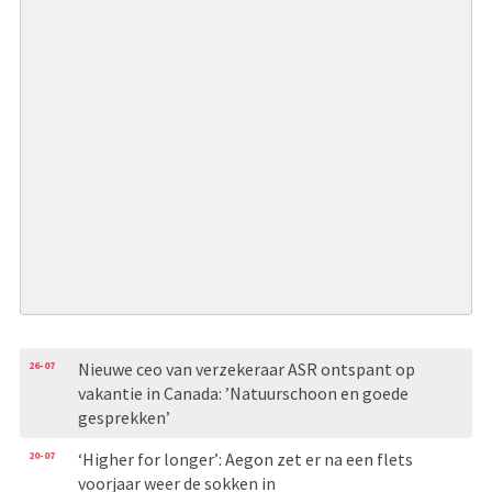
26-07
Nieuwe ceo van verzekeraar ASR ontspant op
vakantie in Canada: ’Natuurschoon en goede
gesprekken’
20-07
‘Higher for longer’: Aegon zet er na een flets
voorjaar weer de sokken in