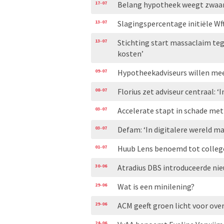
17-07
Belang hypotheek weegt zwaar
13-07
Slagingspercentage initiële Wf
13-07
Stichting start massaclaim te
kosten’
09-07
Hypotheekadviseurs willen mee
08-07
Florius zet adviseur centraal: ‘
03-07
Accelerate stapt in schade me
03-07
Defam: ‘In digitalere wereld m
01-07
Huub Lens benoemd tot colleg
30-06
Atradius DBS introduceerde ni
29-06
Wat is een minilening?
29-06
ACM geeft groen licht voor o
24-06