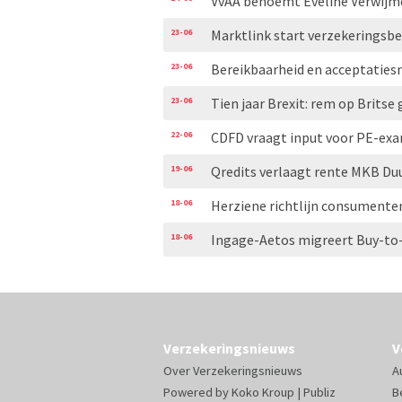
VvAA benoemt Eveline Verwijme
23-06
Marktlink start verzekeringsbe
23-06
Bereikbaarheid en acceptatiesn
23-06
Tien jaar Brexit: rem op Britse
22-06
CDFD vraagt input voor PE-ex
19-06
Qredits verlaagt rente MKB Du
18-06
Herziene richtlijn consumente
18-06
Ingage-Aetos migreert Buy-to-
Verzekeringsnieuws
V
Over Verzekeringsnieuws
A
Powered by
Koko Kroup
|
Publiz
B