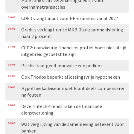
Marktlink start verzekeringsbedrijf voor
overnametransacties
22-06
CDFD vraagt input voor PE-examens vanaf 2027
19-06
Qredits verlaagt rente MKB Duurzaamheidslening
naar 2 procent
17-06
CCD2: nauwkeurig financieel profiel hoeft niet altijd
uitgebreid getoetst te zijn
12-06
Pitchstraat geeft innovatie een podium
11-06
Ook Triodos beperkt aflossingsvrije hypotheken
10-06
Hypotheekadviseur moet klant deels compenseren
na fouten
10-06
Deze fintech-trends raken de financiële
dienstverlening
10-06
Wat vergrijzing van de samenleving betekent voor
banken