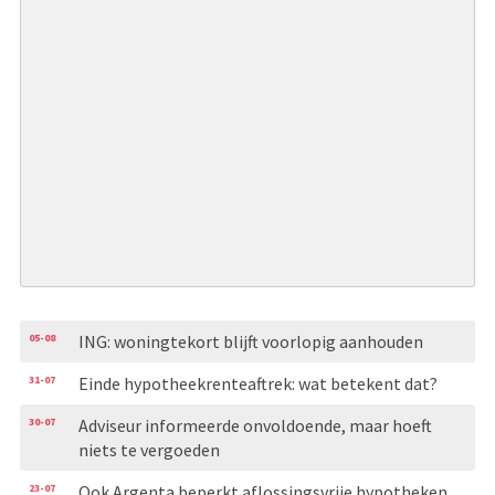
05-08
ING: woningtekort blijft voorlopig aanhouden
31-07
Einde hypotheekrenteaftrek: wat betekent dat?
30-07
Adviseur informeerde onvoldoende, maar hoeft
niets te vergoeden
23-07
Ook Argenta beperkt aflossingsvrije hypotheken