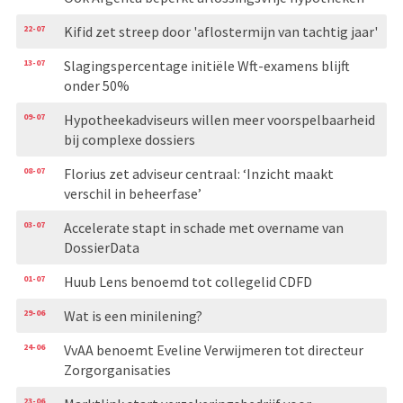
22-07
Kifid zet streep door 'aflostermijn van tachtig jaar'
13-07
Slagingspercentage initiële Wft-examens blijft
onder 50%
09-07
Hypotheekadviseurs willen meer voorspelbaarheid
bij complexe dossiers
08-07
Florius zet adviseur centraal: ‘Inzicht maakt
verschil in beheerfase’
03-07
Accelerate stapt in schade met overname van
DossierData
01-07
Huub Lens benoemd tot collegelid CDFD
29-06
Wat is een minilening?
24-06
VvAA benoemt Eveline Verwijmeren tot directeur
Zorgorganisaties
23-06