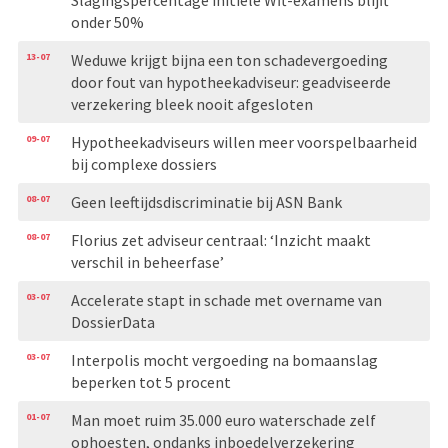
onder 50%
13-07
Weduwe krijgt bijna een ton schadevergoeding
door fout van hypotheekadviseur: geadviseerde
verzekering bleek nooit afgesloten
09-07
Hypotheekadviseurs willen meer voorspelbaarheid
bij complexe dossiers
08-07
Geen leeftijdsdiscriminatie bij ASN Bank
08-07
Florius zet adviseur centraal: ‘Inzicht maakt
verschil in beheerfase’
03-07
Accelerate stapt in schade met overname van
DossierData
03-07
Interpolis mocht vergoeding na bomaanslag
beperken tot 5 procent
01-07
Man moet ruim 35.000 euro waterschade zelf
ophoesten, ondanks inboedelverzekering