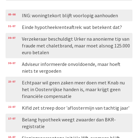
05-08
ING: woningtekort blijft voorlopig aanhouden
31-07
Einde hypotheekrenteaftrek: wat betekent dat?
30-07
Verzekeraar beschuldigt Urker na anonieme tip van
fraude met chaletbrand, maar moet alsnog 125.000
euro betalen
30-07
Adviseur informeerde onvoldoende, maar hoeft
niets te vergoeden
23-07
Echtpaar wil geen zaken meer doen met Knab nu
het in Oostenrijkse handen is, maar krijgt geen
financiële compensatie
22-07
Kifid zet streep door 'aflostermijn van tachtig jaar'
17-07
Belang hypotheek weegt zwaarder dan BKR-
registratie
13-07
Slagingspercentage initiële Wft-examens blijft