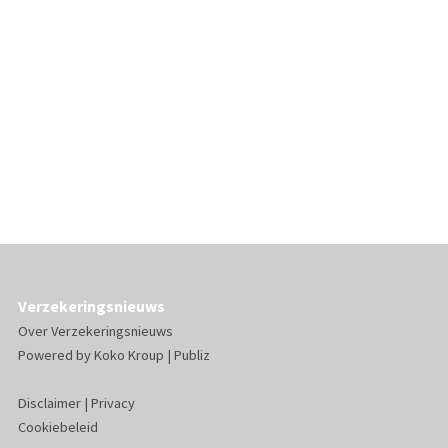
Verzekeringsnieuws
Over Verzekeringsnieuws
Powered by
Koko Kroup
|
Publiz
Disclaimer
|
Privacy
Cookiebeleid