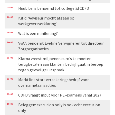
01-07
Huub Lens benoemd tot collegelid CDFD
30-06
Kifid: 'Adviseur mocht afgaan op
werkgeversverklaring'
29-06
Wat is een minilening?
24-06
VvAA benoemt Eveline Verwijmeren tot directeur
Zorgorganisaties
23-06
Klarna vreest miljoenen euro’s te moeten
terugbetalen aan klanten: bedrijf gaat in beroep
tegen gevoelige uitspraak
23-06
Marktlink start verzekeringsbedrijf voor
overnametransacties
22-06
CDFD vraagt input voor PE-examens vanaf 2027
19-06
Beleggen: execution only is ook echt execution
only