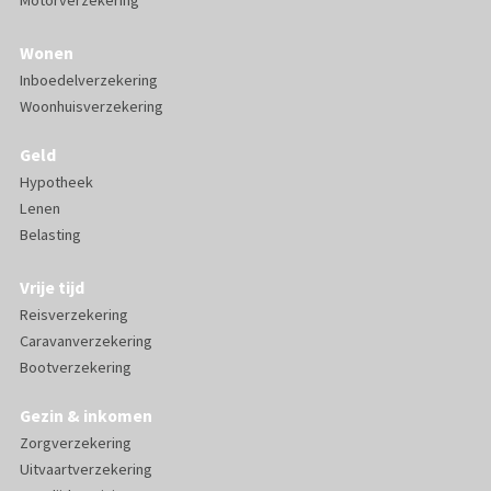
Wonen
Inboedelverzekering
Woonhuisverzekering
Geld
Hypotheek
Lenen
Belasting
Vrije tijd
Reisverzekering
Caravanverzekering
Bootverzekering
Gezin & inkomen
Zorgverzekering
Uitvaartverzekering