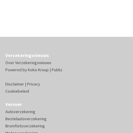
Verzekeringsnieuws
Over Verzekeringsnieuws
Powered by
Koko Kroup
|
Publiz
Disclaimer
|
Privacy
Cookiebeleid
Vervoer
Autoverzekering
Bestelautoverzekering
Bromfietsverzekering
Motorverzekering