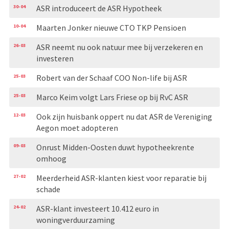
30-04
ASR introduceert de ASR Hypotheek
10-04
Maarten Jonker nieuwe CTO TKP Pensioen
26-03
ASR neemt nu ook natuur mee bij verzekeren en
investeren
25-03
Robert van der Schaaf COO Non-life bij ASR
25-03
Marco Keim volgt Lars Friese op bij RvC ASR
12-03
Ook zijn huisbank oppert nu dat ASR de Vereniging
Aegon moet adopteren
09-03
Onrust Midden-Oosten duwt hypotheekrente
omhoog
27-02
Meerderheid ASR-klanten kiest voor reparatie bij
schade
24-02
ASR-klant investeert 10.412 euro in
woningverduurzaming