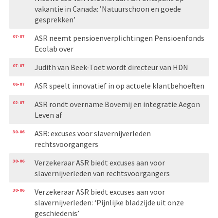
vakantie in Canada: ’Natuurschoon en goede
gesprekken’
07-07
ASR neemt pensioenverplichtingen Pensioenfonds
Ecolab over
07-07
Judith van Beek-Toet wordt directeur van HDN
06-07
ASR speelt innovatief in op actuele klantbehoeften
02-07
ASR rondt overname Bovemij en integratie Aegon
Leven af
30-06
ASR: excuses voor slavernijverleden
rechtsvoorgangers
30-06
Verzekeraar ASR biedt excuses aan voor
slavernijverleden van rechtsvoorgangers
30-06
Verzekeraar ASR biedt excuses aan voor
slavernijverleden: ‘Pijnlijke bladzijde uit onze
geschiedenis’