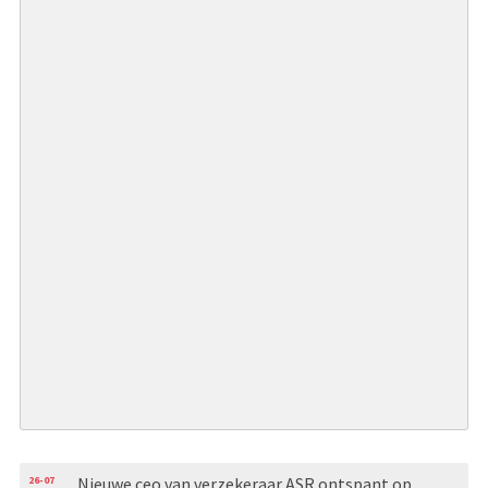
26-07
Nieuwe ceo van verzekeraar ASR ontspant op