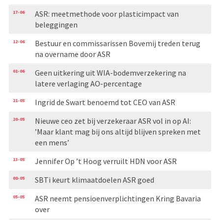
17-06
ASR: meetmethode voor plasticimpact van
beleggingen
12-06
Bestuur en commissarissen Bovemij treden terug
na overname door ASR
01-06
Geen uitkering uit WIA-bodemverzekering na
latere verlaging AO-percentage
21-05
Ingrid de Swart benoemd tot CEO van ASR
20-05
Nieuwe ceo zet bij verzekeraar ASR vol in op AI:
’Maar klant mag bij ons altijd blijven spreken met
een mens’
13-05
Jennifer Op ’t Hoog verruilt HDN voor ASR
08-05
SBTi keurt klimaatdoelen ASR goed
05-05
ASR neemt pensioenverplichtingen Kring Bavaria
over