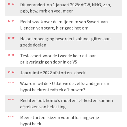
28-12
Dit verandert op 1 januari 2025: AOW, NHG, zzp,
pgb, btw, mrb en veel meer
22-04
Rechtszaak over de miljoenen van Sywert van
Lienden van start, hier gaat het om
20-09
Na ontmoediging bevordert kabinet giften aan
goede doelen
06-03
Tesla voert voor de tweede keer dit jaar
prijsverlagingen door in de VS
14-12
Jaarruimte 2022 afstorten : check!
02-11
Waarom wil de EU dat we de zelfstandigen- en
hypotheekrenteaftrek afbouwen?
29-07
Rechter: ook homo’s moeten ivf-kosten kunnen
aftrekken van belasting
22-02
Meer starters kiezen voor aflossingsvrije
hypotheek