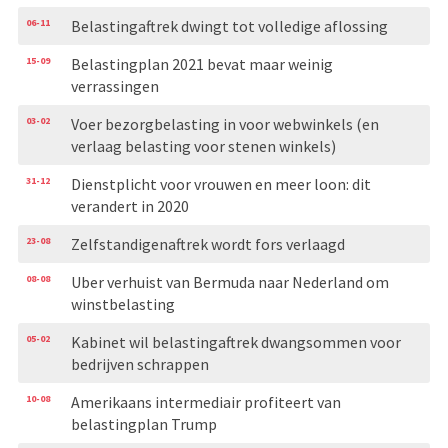
06-11
Belastingaftrek dwingt tot volledige aflossing
15-09
Belastingplan 2021 bevat maar weinig
verrassingen
03-02
Voer bezorgbelasting in voor webwinkels (en
verlaag belasting voor stenen winkels)
31-12
Dienstplicht voor vrouwen en meer loon: dit
verandert in 2020
23-08
Zelfstandigenaftrek wordt fors verlaagd
08-08
Uber verhuist van Bermuda naar Nederland om
winstbelasting
05-02
Kabinet wil belastingaftrek dwangsommen voor
bedrijven schrappen
10-08
Amerikaans intermediair profiteert van
belastingplan Trump