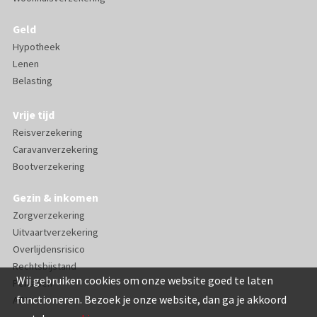
Geld
Hypotheek
Lenen
Belasting
Vrije tijd
Reisverzekering
Caravanverzekering
Bootverzekering
Gezin & inkomen
Zorgverzekering
Uitvaartverzekering
Overlijdensrisico
Rechtsbijstand
Wij gebruiken cookies om onze website goed te laten
Pensioen
functioneren. Bezoek je onze website, dan ga je akkoord
AOV