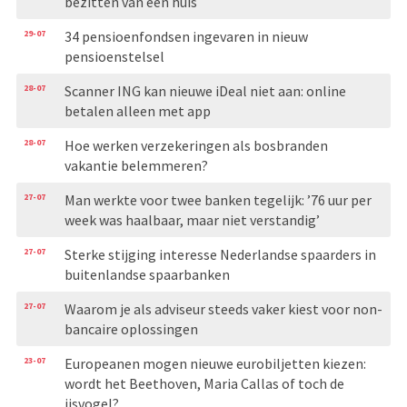
bezitten van een huis
29-07
34 pensioenfondsen ingevaren in nieuw
pensioenstelsel
28-07
Scanner ING kan nieuwe iDeal niet aan: online
betalen alleen met app
28-07
Hoe werken verzekeringen als bosbranden
vakantie belemmeren?
27-07
Man werkte voor twee banken tegelijk: ’76 uur per
week was haalbaar, maar niet verstandig’
27-07
Sterke stijging interesse Nederlandse spaarders in
buitenlandse spaarbanken
27-07
Waarom je als adviseur steeds vaker kiest voor non-
bancaire oplossingen
23-07
Europeanen mogen nieuwe eurobiljetten kiezen:
wordt het Beethoven, Maria Callas of toch de
ijsvogel?