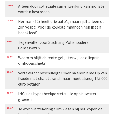
03-08
Alleen door collegiale samenwerking kan monster
worden bestreden.
01-08
Herman (62) heeft drie auto’s, maar rijdt alleen op
zijn Vespa: ’Voor de koudste maanden heb ik een
beenkleed’
31-07
Tegenvaller voor Stichting Polishouders
Conservatrix
30-07
Waarom blijft de rente gelijk terwijl de olieprijs
omhoogschiet?
30-07
Verzekeraar beschuldigt Urker na anonieme tip van
fraude met chaletbrand, maar moet alsnog 125.000
euro betalen
30-07
ING ziet hypotheekportefeuille opnieuw sterk
groeien
30-07
Je woonverzekering slim kiezen bij het kopen of