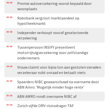
06-08
Premie autoverzekering vooral bepaald door
woonplaats
05-08
Rabobank vergroot marktaandeel op
hypotheekmarkt
05-08
Independer verkoopt vooraf geselecteerde
verzekering
05-08
Tussenpersoon INSIFY presenteert
motorrijtuigverzekering voor zelfstandige
ondernemers
04-08
Vrouw claimt voor bijna ton aan gestolen sieraden:
verzekeraar ruikt onraad en betaalt niets
03-08
Spaarders NIBC gewaarschuwd na overname door
ABN Amro: ’Mogelijk minder hoge rente’
03-08
ABN AMRO rondt overname NIBC af
03-08
Zurich vijfde ORV-risicodrager TAF