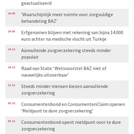
geactualiseerd
18-05
'Waarschijnlijk meer ruimte voor zorgvuldige
behandeling BAZ'
16-03
Erfgenamen blijven met rekening van bijna 14.000
euro achter na medische vlucht uit Turkije
24-12
Aanvullende zorgverzekering steeds minder
populair
16-12
Raad van State: ‘Wetsvoorstel BAZ niet of
nauwelijks uitvoerbaar’
12-12
Steeds minder mensen kiezen aanvullende
zorgverzekering
02-12
Consumentenbond en ConsumentenClaim openen
‘Meldpunt te dure zorgverzekering’
02-12
Consumentenbond opent meldpunt voor te dure
zorgverzekering