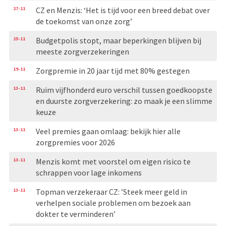
27-11
CZ en Menzis: ‘Het is tijd voor een breed debat over
de toekomst van onze zorg’
25-11
Budgetpolis stopt, maar beperkingen blijven bij
meeste zorgverzekeringen
19-11
Zorgpremie in 20 jaar tijd met 80% gestegen
13-11
Ruim vijfhonderd euro verschil tussen goedkoopste
en duurste zorgverzekering: zo maak je een slimme
keuze
13-11
Veel premies gaan omlaag: bekijk hier alle
zorgpremies voor 2026
13-11
Menzis komt met voorstel om eigen risico te
schrappen voor lage inkomens
13-11
Topman verzekeraar CZ: ’Steek meer geld in
verhelpen sociale problemen om bezoek aan
dokter te verminderen’