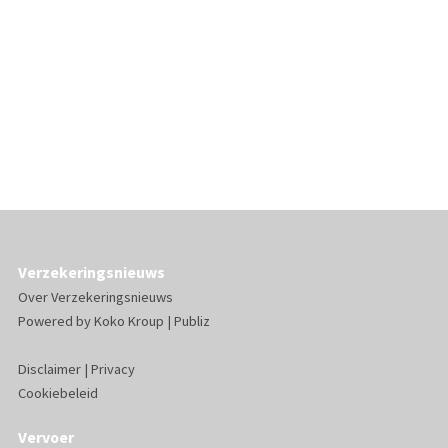
Verzekeringsnieuws
Over Verzekeringsnieuws
Powered by
Koko Kroup
|
Publiz
Disclaimer
|
Privacy
Cookiebeleid
Vervoer