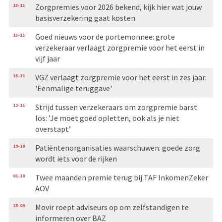
13-11
Zorgpremies voor 2026 bekend, kijk hier wat jouw
basisverzekering gaat kosten
13-11
Goed nieuws voor de portemonnee: grote
verzekeraar verlaagt zorgpremie voor het eerst in
vijf jaar
13-11
VGZ verlaagt zorgpremie voor het eerst in zes jaar:
'Eenmalige teruggave'
12-11
Strijd tussen verzekeraars om zorgpremie barst
los: ’Je moet goed opletten, ook als je niet
overstapt’
19-10
Patiëntenorganisaties waarschuwen: goede zorg
wordt iets voor de rijken
01-10
Twee maanden premie terug bij TAF InkomenZeker
AOV
25-09
Movir roept adviseurs op om zelfstandigen te
informeren over BAZ