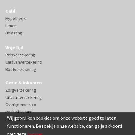
Geld
Hypotheek
Lenen
Belasting
Vrije tijd
Reisverzekering
Caravanverzekering
Bootverzekering
Gezin & inkomen
Zorgverzekering
Uitvaartverzekering
Overlijdensrisico
Rechtsbijstand
Wij gebruiken cookies om onze website goed te laten
Pensioen
functioneren. Bezoek je onze website, dan ga je akkoord
AOV
met deze
cookies
.