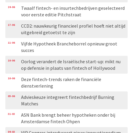
24-06
Twaalf fintech- en insurtechbedrijven geselecteerd
voor eerste editie Pitchstraat
17-06
CCD2: nauwkeurig financieel profiel hoeft niet altijd
uitgebreid getoetst te zijn
11-06
Vijfde Hypotheek Brancheborrel opnieuw groot
succes
10-06
Oorlog verandert de Israëlische start-up: mikt nu
op defensie in plaats van fintech of Hollywood
10-06
Deze fintech-trends raken de financiële
dienstverlening
05-06
Advieskeuze integreert fintechbedrijf Burning
Matches
31-03
ASN Bank brengt beheer hypotheken onder bij
Amsterdamse fintech Ohpen
04-03
VIP Congres introduceert nieuw innovatiepodium