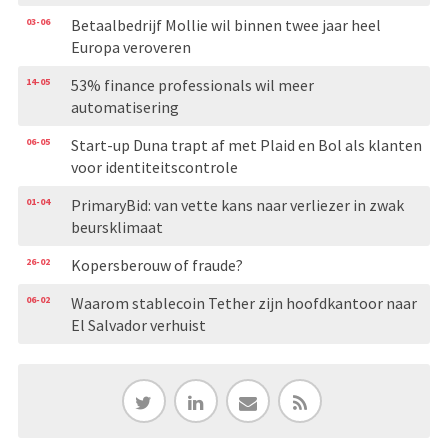
03-06
Betaalbedrijf Mollie wil binnen twee jaar heel
Europa veroveren
14-05
53% finance professionals wil meer
automatisering
06-05
Start-up Duna trapt af met Plaid en Bol als klanten
voor identiteitscontrole
01-04
PrimaryBid: van vette kans naar verliezer in zwak
beursklimaat
26-02
Kopersberouw of fraude?
06-02
Waarom stablecoin Tether zijn hoofdkantoor naar
El Salvador verhuist