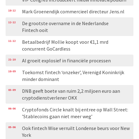
18-12
Mark Groenendijk commercieel directeur Jens.nl
12-12
De grootste overname in de Nederlandse
Fintech ooit
11-12
Betaalbedrijf Mollie koopt voor €1,1 mrd
concurrent GoCardless
21-10
AI groeit explosief in financiële processen
18-09
Toekomst fintech ‘onzeker’, Verenigd Koninkrijk
minder dominant
03-09
DNB geeft boete van ruim 2,2 miljoen euro aan
cryptodienstverlener OKX
06-06
Cryptofonds Circle knalt bij entree op Wall Street:
’Stablecoins gaan niet meer weg’
05-06
Ook fintech Wise verruilt Londense beurs voor New
York