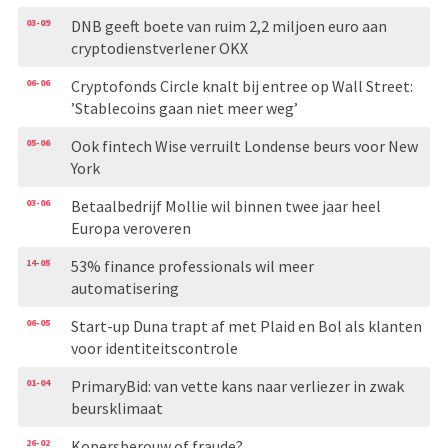
03-09
DNB geeft boete van ruim 2,2 miljoen euro aan
cryptodienstverlener OKX
06-06
Cryptofonds Circle knalt bij entree op Wall Street:
’Stablecoins gaan niet meer weg’
05-06
Ook fintech Wise verruilt Londense beurs voor New
York
03-06
Betaalbedrijf Mollie wil binnen twee jaar heel
Europa veroveren
14-05
53% finance professionals wil meer
automatisering
06-05
Start-up Duna trapt af met Plaid en Bol als klanten
voor identiteitscontrole
01-04
PrimaryBid: van vette kans naar verliezer in zwak
beursklimaat
26-02
Kopersberouw of fraude?