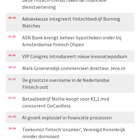
dienstverlening
05-06
Advieskeuze integreert fintechbedrijf Burning
Matches
31-03
ASN Bank brengt beheer hypotheken onder bij
Amsterdamse fintech Ohpen
04-03
VIP Congres introduceert nieuw innovatiepodium
18-12
Mark Groenendijk commercieel directeur Jens.nl
12-12
De grootste overname in de Nederlandse
Fintech ooit
11-12
Betaalbedrijf Mollie koopt voor €1,1 mrd
concurrent GoCardless
21-10
AI groeit explosief in financiële processen
18-09
Toekomst fintech ‘onzeker’, Verenigd Koninkrijk
minder dominant