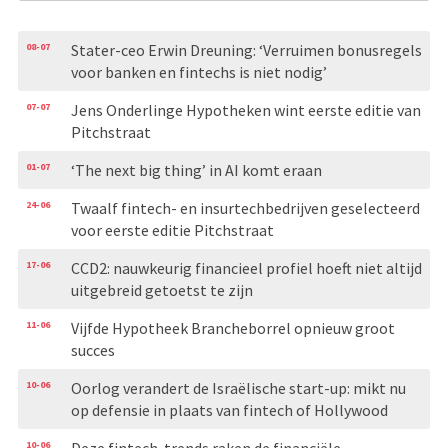
08-07
Stater-ceo Erwin Dreuning: ‘Verruimen bonusregels
voor banken en fintechs is niet nodig’
07-07
Jens Onderlinge Hypotheken wint eerste editie van
Pitchstraat
01-07
‘The next big thing’ in AI komt eraan
24-06
Twaalf fintech- en insurtechbedrijven geselecteerd
voor eerste editie Pitchstraat
17-06
CCD2: nauwkeurig financieel profiel hoeft niet altijd
uitgebreid getoetst te zijn
11-06
Vijfde Hypotheek Brancheborrel opnieuw groot
succes
10-06
Oorlog verandert de Israëlische start-up: mikt nu
op defensie in plaats van fintech of Hollywood
10-06
Deze fintech-trends raken de financiële