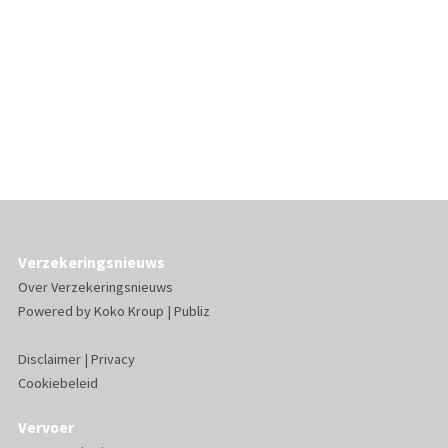
Verzekeringsnieuws
Over Verzekeringsnieuws
Powered by
Koko Kroup
|
Publiz
Disclaimer
|
Privacy
Cookiebeleid
Vervoer