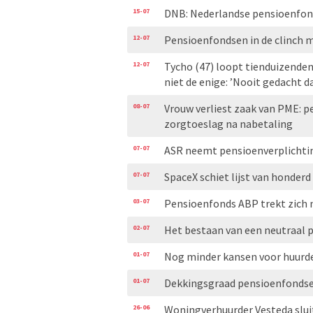
15-07
DNB: Nederlandse pensioenfond
12-07
Pensioenfondsen in de clinch 
12-07
Tycho (47) loopt tienduizenden
niet de enige: ’Nooit gedacht d
08-07
Vrouw verliest zaak van PME: p
zorgtoeslag na nabetaling
07-07
ASR neemt pensioenverplichti
07-07
SpaceX schiet lijst van honderd
03-07
Pensioenfonds ABP trekt zich n
02-07
Het bestaan van een neutraal 
01-07
Nog minder kansen voor huurde
01-07
Dekkingsgraad pensioenfondsen
26-06
Woningverhuurder Vesteda slui