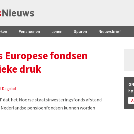
eken
Pensioenen
Lenen
Sparen
Nieuwsbrief
s Europese fondsen
ieke druk
ON
el Dagblad
het
’ dat het Noorse staatsinvesteringsfonds afstand
A
Ook Nederlandse pensioenfondsen kunnen worden