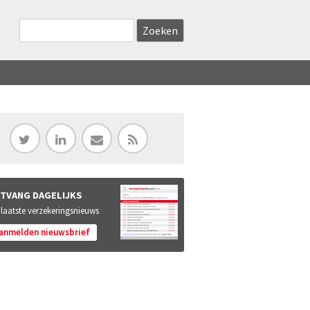
Zoekveld
Search this site
TVANG DAGELIJKS
 laatste verzekeringsnieuws
anmelden nieuwsbrief