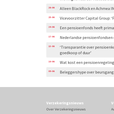
26-06
Alleen BlackRock en Achmea I
25-06
Vicevoorzitter Capital Group: 
24-06
Een pensioenfonds heeft primai
17-06
Nederlandse pensioenfondsen e
13-06
‘Transparantie over pensioenko
goedkoop of duur’
10-06
Wat kost een pensioenregeling
09-06
Beleggershype over beursgang
Verzekeringsnieuws
V
Over Verzekeringsnieuws
A