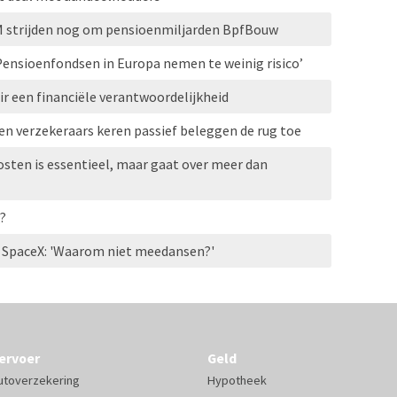
M strijden nog om pensioenmiljarden BpfBouw
‘Pensioenfondsen in Europa nemen te weinig risico’
r een financiële verantwoordelijkheid
n verzekeraars keren passief beleggen de rug toe
sten is essentieel, maar gaat over meer dan
?
 SpaceX: 'Waarom niet meedansen?'
ervoer
Geld
utoverzekering
Hypotheek