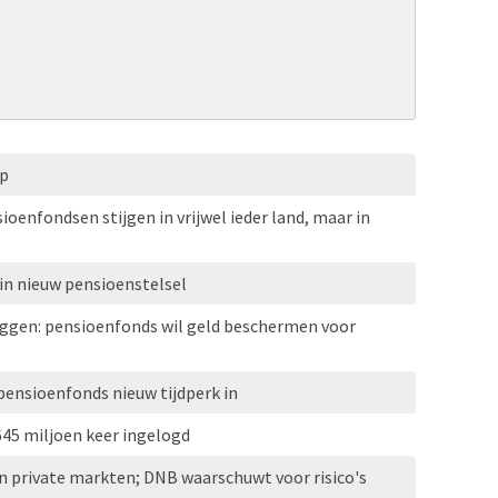
op
oenfondsen stijgen in vrijwel ieder land, maar in
in nieuw pensioenstelsel
eggen: pensioenfonds wil geld beschermen voor
 pensioenfonds nieuw tijdperk in
645 miljoen keer ingelogd
n private markten; DNB waarschuwt voor risico's