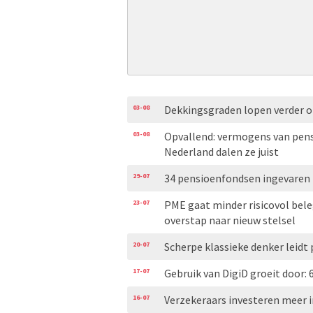
03-08
Dekkingsgraden lopen verder 
03-08
Opvallend: vermogens van pensi
Nederland dalen ze juist
29-07
34 pensioenfondsen ingevaren 
23-07
PME gaat minder risicovol bel
overstap naar nieuw stelsel
20-07
Scherpe klassieke denker leidt
17-07
Gebruik van DigiD groeit door: 
16-07
Verzekeraars investeren meer i