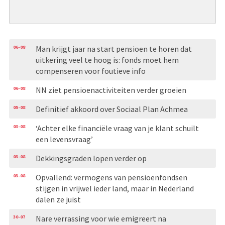
06-08
Man krijgt jaar na start pensioen te horen dat
uitkering veel te hoog is: fonds moet hem
compenseren voor foutieve info
06-08
NN ziet pensioenactiviteiten verder groeien
05-08
Definitief akkoord over Sociaal Plan Achmea
03-08
‘Achter elke financiële vraag van je klant schuilt
een levensvraag’
03-08
Dekkingsgraden lopen verder op
03-08
Opvallend: vermogens van pensioenfondsen
stijgen in vrijwel ieder land, maar in Nederland
dalen ze juist
30-07
Nare verrassing voor wie emigreert na