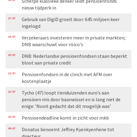
Scherpe klassieke denker leidt pensioenfonds
nieuw tijdperk in
17-07
Gebruik van DigiD groeit door: 645 miljoen keer
ingelogd
16-07
Verzekeraars investeren meer in private markten;
DNB waarschuwt voor risico's
15-07
DNB: Nederlandse pensioenfondsen staan beperkt
bloot aan private credit
12-07
Pensioenfondsen in de clinch met AFM over
kostenplaatje
12-07
Tycho (47) loopt tienduizenden euro’s aan
pensioen mis door baanwissel en is lang niet de
enige: ’Nooit gedacht dat dit mogelijk was’
10-07
Pensioendeadline komt in zicht voor mkb
09-07
Donatus benoemt Jeffrey Kyenkyenhene tot
directeur