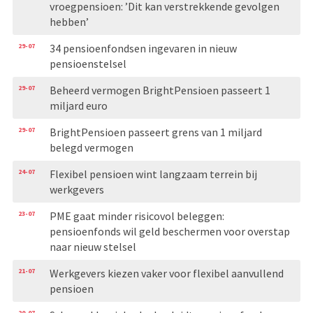
vroegpensioen: ’Dit kan verstrekkende gevolgen
hebben’
29-07
34 pensioenfondsen ingevaren in nieuw
pensioenstelsel
29-07
Beheerd vermogen BrightPensioen passeert 1
miljard euro
29-07
BrightPensioen passeert grens van 1 miljard
belegd vermogen
24-07
Flexibel pensioen wint langzaam terrein bij
werkgevers
23-07
PME gaat minder risicovol beleggen:
pensioenfonds wil geld beschermen voor overstap
naar nieuw stelsel
21-07
Werkgevers kiezen vaker voor flexibel aanvullend
pensioen
20-07