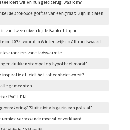
vesteerders willen hun geld terug, waarom?
kel de stokoude golftas van een graaf: ’Zijn initialen
ie van twee duiven bij de Bank of Japan
 eind 2025, vooral in Winterswijk en Albrandswaard
r leveranciers van stadswarmte
gingen drukken stempel op hypotheekmarkt'
r inspiratie of leidt het tot eenheidsworst?
el alle gemeenten
itter RvC HDN
verzekering? 'Sluit niet als gezin een polis af'
gpremies: verrassende meevaller verklaard
 blijft in 2026 gelijk