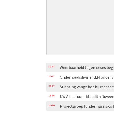
30-07
Weerbaarheid tegen crises begi
29-07
Onderhoudsdivisie KLM onder ve
24-07
Stichting vangt bot bij rechte
16-06
UWV-bestuurslid Judith Duveen:
29-04
Projectgroep funderingsrisico