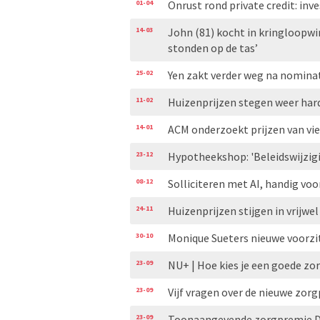
01-04
Onrust rond private credit: in
14-03
John (81) kocht in kringloopwin
stonden op de tas’
25-02
Yen zakt verder weg na nominat
11-02
Huizenprijzen stegen weer hard
14-01
ACM onderzoekt prijzen van vie
23-12
Hypotheekshop: 'Beleidswijzi
08-12
Solliciteren met AI, handig voo
24-11
Huizenprijzen stijgen in vrijw
30-10
Monique Sueters nieuwe voorz
23-09
NU+ | Hoe kies je een goede zorg
23-09
Vijf vragen over de nieuwe zor
23-09
Toonaangevende zorgpremie DSW