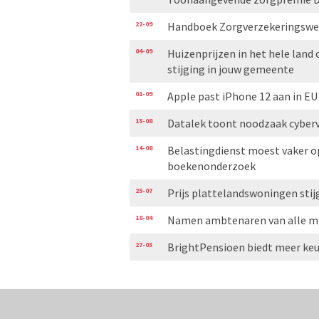
22-09
Handboek Zorgverzekeringswet 
04-09
Huizenprijzen in het hele land 
stijging in jouw gemeente
01-09
Apple past iPhone 12 aan in E
15-08
Datalek toont noodzaak cyber
14-08
Belastingdienst moest vaker op
boekenonderzoek
25-07
Prijs plattelandswoningen stij
18-04
Namen ambtenaren van alle min
27-03
BrightPensioen biedt meer keuz