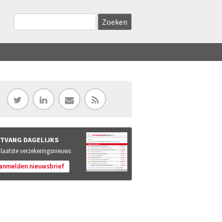
Zoekveld
Search this site
TVANG DAGELIJKS
 laatste verzekeringsnieuws
anmelden nieuwsbrief