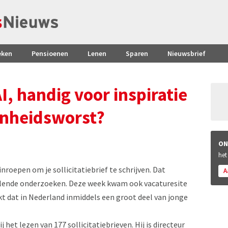
eken
Pensioenen
Lenen
Sparen
Nieuwsbrief
I, handig voor inspiratie
eenheidsworst?
ON
het
nroepen om je sollicitatiebrief te schrijven. Dat
A
hillende onderzoeken. Deze week kwam ook vacaturesite
t dat in Nederland inmiddels een groot deel van jonge
het lezen van 177 sollicitatiebrieven. Hij is directeur