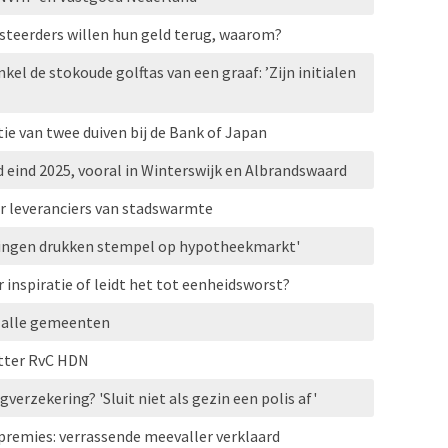
vesteerders willen hun geld terug, waarom?
kel de stokoude golftas van een graaf: ’Zijn initialen
ie van twee duiven bij de Bank of Japan
 eind 2025, vooral in Winterswijk en Albrandswaard
r leveranciers van stadswarmte
gingen drukken stempel op hypotheekmarkt'
r inspiratie of leidt het tot eenheidsworst?
el alle gemeenten
itter RvC HDN
verzekering? 'Sluit niet als gezin een polis af'
gpremies: verrassende meevaller verklaard