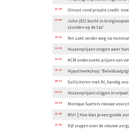
01-04
Onrust rond private credit: in
14-03
John (81) kocht in kringloopwin
stonden op de tas’
25-02
Yen zakt verder weg na nominat
11-02
Huizenprijzen stegen weer hard
14-01
ACM onderzoekt prijzen van vie
23-12
Hypotheekshop: 'Beleidswijzi
08-12
Solliciteren met AI, handig voo
24-11
Huizenprijzen stijgen in vrijw
30-10
Monique Sueters nieuwe voorz
23-09
NU+ | Hoe kies je een goede zorg
23-09
Vijf vragen over de nieuwe zor