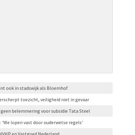
nt ook in stadswijk als Bloemhof
rscherpt toezicht, veiligheid niet in gevaar
r: geen belemmering voor subsidie Tata Steel
 ‘We lopen vast door ouderwetse regels’
 NVHP en Vastgoed Nederland