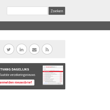
Zoekveld
Search this site
TVANG DAGELIJKS
 laatste verzekeringsnieuws
anmelden nieuwsbrief