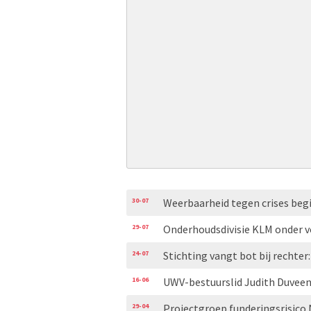
30-07
Weerbaarheid tegen crises begi
29-07
Onderhoudsdivisie KLM onder ve
24-07
Stichting vangt bot bij rechte
16-06
UWV-bestuurslid Judith Duveen:
29-04
Projectgroep funderingsrisico