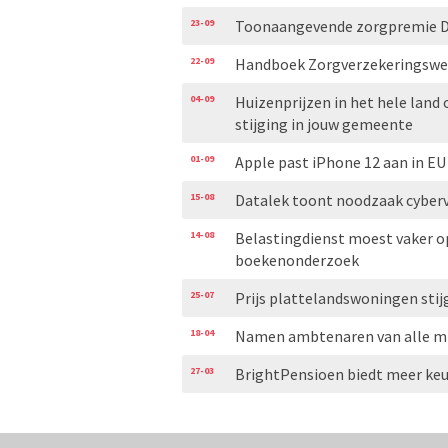
23-09
Toonaangevende zorgpremie DSW
22-09
Handboek Zorgverzekeringswet 
04-09
Huizenprijzen in het hele land 
stijging in jouw gemeente
01-09
Apple past iPhone 12 aan in E
15-08
Datalek toont noodzaak cyber
14-08
Belastingdienst moest vaker op
boekenonderzoek
25-07
Prijs plattelandswoningen stij
18-04
Namen ambtenaren van alle min
27-03
BrightPensioen biedt meer keuz