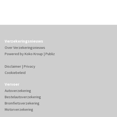
Verzekeringsnieuws
Over Verzekeringsnieuws
Powered by
Koko Kroup
|
Publiz
Disclaimer
|
Privacy
Cookiebeleid
Vervoer
Autoverzekering
Bestelautoverzekering
Bromfietsverzekering
Motorverzekering