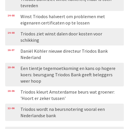
tevreden
14-08
Winst Triodos halveert om problemen met
eigenaren certificaten op te lossen
14-08
Triodos ziet winst dalen door kosten voor
schikking
16-07
Daniël Köhler nieuwe directeur Triodos Bank
Nederland
18-06
Een tientje tegemoetkoming en kans op hogere
koers: beursgang Triodos Bank geeft beleggers
weer hoop
18-06
Triodos kleurt Amsterdamse beurs wat groener:
'Hoort er zeker tussen'
12-06
Triodos wordt na beursnotering vooral een
Nederlandse bank