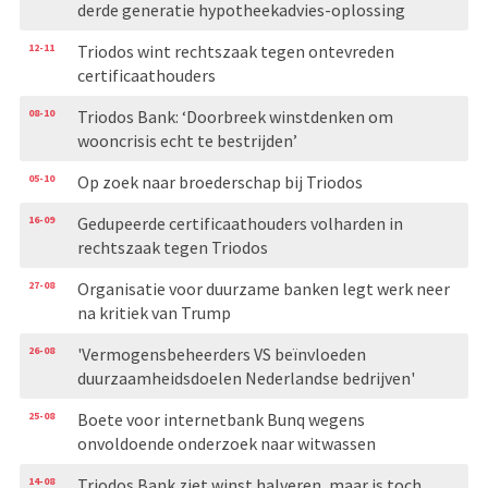
derde generatie hypotheekadvies-oplossing
12-11
Triodos wint rechtszaak tegen ontevreden
certificaathouders
08-10
Triodos Bank: ‘Doorbreek winstdenken om
wooncrisis echt te bestrijden’
05-10
Op zoek naar broederschap bij Triodos
16-09
Gedupeerde certificaathouders volharden in
rechtszaak tegen Triodos
27-08
Organisatie voor duurzame banken legt werk neer
na kritiek van Trump
26-08
'Vermogensbeheerders VS beïnvloeden
duurzaamheidsdoelen Nederlandse bedrijven'
25-08
Boete voor internetbank Bunq wegens
onvoldoende onderzoek naar witwassen
14-08
Triodos Bank ziet winst halveren, maar is toch