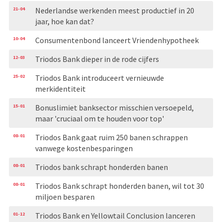
21-04
Nederlandse werkenden meest productief in 20
jaar, hoe kan dat?
10-04
Consumentenbond lanceert Vriendenhypotheek
12-03
Triodos Bank dieper in de rode cijfers
25-02
Triodos Bank introduceert vernieuwde
merkidentiteit
15-01
Bonuslimiet banksector misschien versoepeld,
maar 'cruciaal om te houden voor top'
08-01
Triodos Bank gaat ruim 250 banen schrappen
vanwege kostenbesparingen
08-01
Triodos bank schrapt honderden banen
08-01
Triodos Bank schrapt honderden banen, wil tot 30
miljoen besparen
01-12
Triodos Bank en Yellowtail Conclusion lanceren