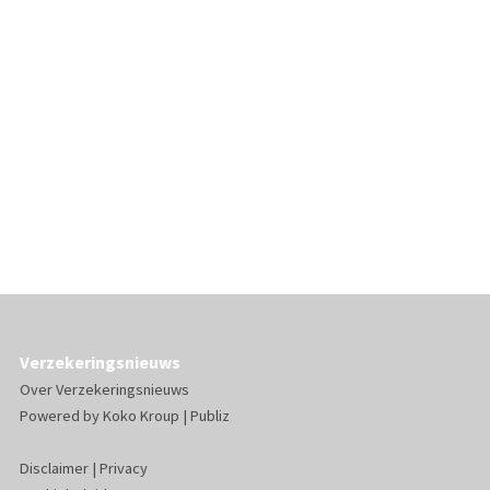
Verzekeringsnieuws
Over Verzekeringsnieuws
Powered by
Koko Kroup
|
Publiz
Disclaimer
|
Privacy