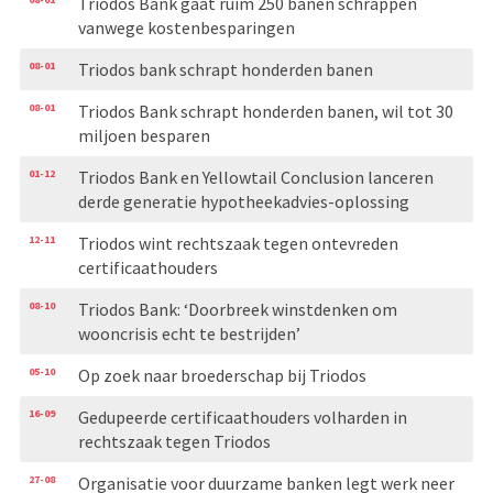
Triodos Bank gaat ruim 250 banen schrappen
vanwege kostenbesparingen
08-01
Triodos bank schrapt honderden banen
08-01
Triodos Bank schrapt honderden banen, wil tot 30
miljoen besparen
01-12
Triodos Bank en Yellowtail Conclusion lanceren
derde generatie hypotheekadvies-oplossing
12-11
Triodos wint rechtszaak tegen ontevreden
certificaathouders
08-10
Triodos Bank: ‘Doorbreek winstdenken om
wooncrisis echt te bestrijden’
05-10
Op zoek naar broederschap bij Triodos
16-09
Gedupeerde certificaathouders volharden in
rechtszaak tegen Triodos
27-08
Organisatie voor duurzame banken legt werk neer