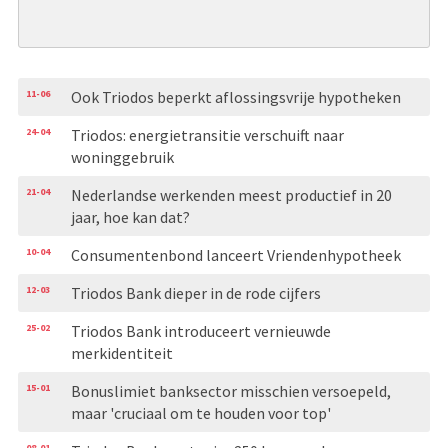
11-06
Ook Triodos beperkt aflossingsvrije hypotheken
24-04
Triodos: energietransitie verschuift naar
woninggebruik
21-04
Nederlandse werkenden meest productief in 20
jaar, hoe kan dat?
10-04
Consumentenbond lanceert Vriendenhypotheek
12-03
Triodos Bank dieper in de rode cijfers
25-02
Triodos Bank introduceert vernieuwde
merkidentiteit
15-01
Bonuslimiet banksector misschien versoepeld,
maar 'cruciaal om te houden voor top'
08-01