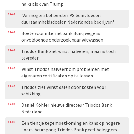
na kritiek van Trump
26-08
'Vermogensbeheerders VS beïnvloeden
duurzaamheidsdoelen Nederlandse bedrijven'
25-08
Boete voor internetbank Bunq wegens
onvoldoende onderzoek naar witwassen
14-08
Triodos Bank ziet winst halveren, maar is toch
tevreden
14-08
Winst Triodos halveert om problemen met
eigenaren certificaten op te lossen
14-08
Triodos ziet winst dalen door kosten voor
schikking
16-07
Daniël Köhler nieuwe directeur Triodos Bank
Nederland
18-06
Een tientje tegemoetkoming en kans op hogere
koers: beursgang Triodos Bank geeft beleggers