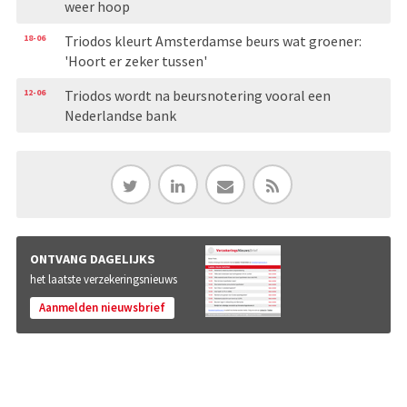
weer hoop
18-06
Triodos kleurt Amsterdamse beurs wat groener:
'Hoort er zeker tussen'
12-06
Triodos wordt na beursnotering vooral een
Nederlandse bank
ONTVANG DAGELIJKS
het laatste verzekeringsnieuws
Aanmelden nieuwsbrief