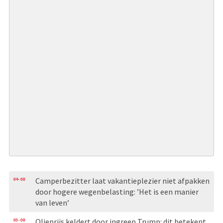
04-08
Camperbezitter laat vakantieplezier niet afpakken
door hogere wegenbelasting: ’Het is een manier
van leven’
03-08
Olieprijs keldert door ingreep Trump: dit betekent