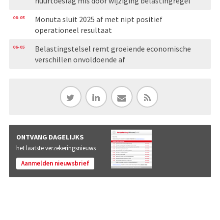
huurtoeslag mis door wijziging belastingregel
06-05
Monuta sluit 2025 af met nipt positief
operationeel resultaat
06-05
Belastingstelsel remt groeiende economische
verschillen onvoldoende af
ONTVANG DAGELIJKS
het laatste verzekeringsnieuws
Aanmelden nieuwsbrief