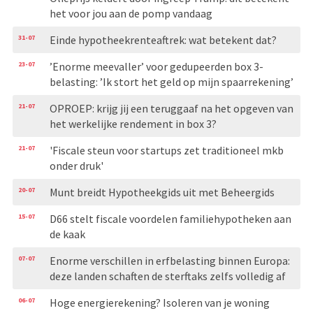
het voor jou aan de pomp vandaag
31-07
Einde hypotheekrenteaftrek: wat betekent dat?
23-07
’Enorme meevaller’ voor gedupeerden box 3-
belasting: ’Ik stort het geld op mijn spaarrekening’
21-07
OPROEP: krijg jij een teruggaaf na het opgeven van
het werkelijke rendement in box 3?
21-07
'Fiscale steun voor startups zet traditioneel mkb
onder druk'
20-07
Munt breidt Hypotheekgids uit met Beheergids
15-07
D66 stelt fiscale voordelen familiehypotheken aan
de kaak
07-07
Enorme verschillen in erfbelasting binnen Europa:
deze landen schaften de sterftaks zelfs volledig af
06-07
Hoge energierekening? Isoleren van je woning