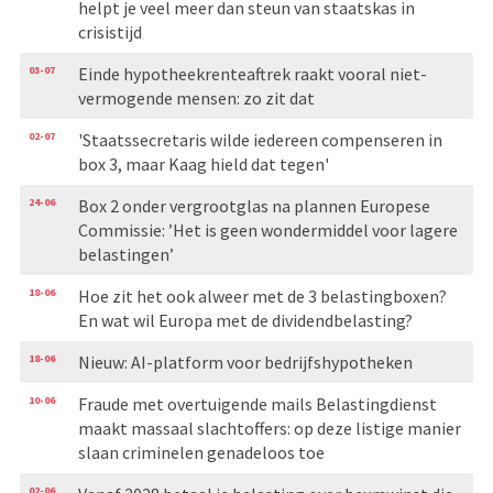
helpt je veel meer dan steun van staatskas in
crisistijd
03-07
Einde hypotheekrenteaftrek raakt vooral niet-
vermogende mensen: zo zit dat
02-07
'Staatssecretaris wilde iedereen compenseren in
box 3, maar Kaag hield dat tegen'
24-06
Box 2 onder vergrootglas na plannen Europese
Commissie: ’Het is geen wondermiddel voor lagere
belastingen’
18-06
Hoe zit het ook alweer met de 3 belastingboxen?
En wat wil Europa met de dividendbelasting?
18-06
Nieuw: AI-platform voor bedrijfshypotheken
10-06
Fraude met overtuigende mails Belastingdienst
maakt massaal slachtoffers: op deze listige manier
slaan criminelen genadeloos toe
02-06