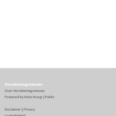
Verzekeringsnieuws
Over Verzekeringsnieuws
Powered by
Koko Kroup
|
Publiz
Disclaimer
|
Privacy
Cookiebeleid