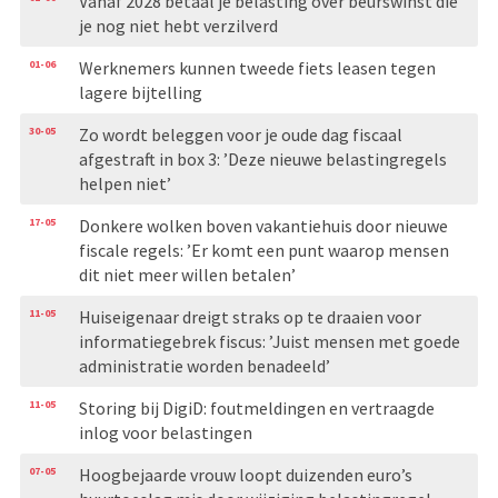
Vanaf 2028 betaal je belasting over beurswinst die
je nog niet hebt verzilverd
01-06
Werknemers kunnen tweede fiets leasen tegen
lagere bijtelling
30-05
Zo wordt beleggen voor je oude dag fiscaal
afgestraft in box 3: ’Deze nieuwe belastingregels
helpen niet’
17-05
Donkere wolken boven vakantiehuis door nieuwe
fiscale regels: ’Er komt een punt waarop mensen
dit niet meer willen betalen’
11-05
Huiseigenaar dreigt straks op te draaien voor
informatiegebrek fiscus: ’Juist mensen met goede
administratie worden benadeeld’
11-05
Storing bij DigiD: foutmeldingen en vertraagde
inlog voor belastingen
07-05
Hoogbejaarde vrouw loopt duizenden euro’s